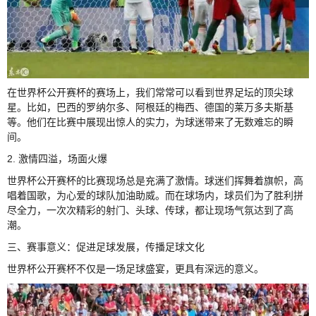
在世界杯公开赛杯的赛场上，我们常常可以看到世界足坛的顶尖球
星。比如，巴西的罗纳尔多、阿根廷的梅西、德国的莱万多夫斯基
等。他们在比赛中展现出惊人的实力，为球迷带来了无数难忘的瞬
间。
2. 激情四溢，场面火爆
世界杯公开赛杯的比赛现场总是充满了激情。球迷们挥舞着旗帜，高
唱着国歌，为心爱的球队加油助威。而在球场内，球员们为了胜利拼
尽全力，一次次精彩的射门、头球、传球，都让现场气氛达到了高
潮。
三、赛事意义：促进足球发展，传播足球文化
世界杯公开赛杯不仅是一场足球盛宴，更具有深远的意义。