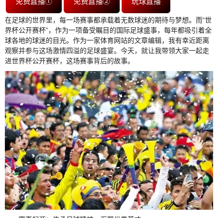
免费直播①
免费直播②
玩球直播
在足球的世界里，每一场赛事都承载着无数球迷的期待与梦想。而“世
界杯公开赛杯”，作为一项备受瞩目的国际足球盛事，每年都吸引着全
球各地的球迷的目光。作为一家体育网站的文章编辑，我有幸近距离
观察并参与这场激情四溢的足球盛宴。今天，就让我带领大家一起走
进世界杯公开赛杯，这场赛事背后的故事。