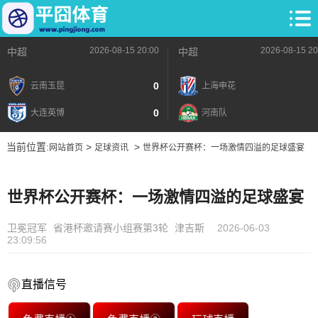
2026-08-15 20:00
2026-08-15 20
中超
中超
0
云南玉昆
上海申花
0
大连英博
河南队
当前位置:
>
>
网站首页
足球资讯
世界杯公开赛杯：一场激情四溢的足球盛宴
世界杯公开赛杯：一场激情四溢的足球盛宴
卫冕冠军
省港杯邀请赛小组赛第3轮
津吉斯
2026-06-03
23:09:56
直播信号