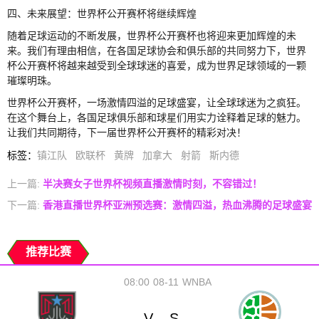
四、未来展望：世界杯公开赛杯将继续辉煌
随着足球运动的不断发展，世界杯公开赛杯也将迎来更加辉煌的未
来。我们有理由相信，在各国足球协会和俱乐部的共同努力下，世界
杯公开赛杯将越来越受到全球球迷的喜爱，成为世界足球领域的一颗
璀璨明珠。
世界杯公开赛杯，一场激情四溢的足球盛宴，让全球球迷为之疯狂。
在这个舞台上，各国足球俱乐部和球星们用实力诠释着足球的魅力。
让我们共同期待，下一届世界杯公开赛杯的精彩对决！
标签
：
镇江队
欧联杯
黄牌
加拿大
射箭
斯内德
上一篇:
半决赛女子世界杯视频直播激情时刻，不容错过！
下一篇:
香港直播世界杯亚洲预选赛：激情四溢，热血沸腾的足球盛宴
推荐比赛
08:00
08-11
WNBA
V
S
-