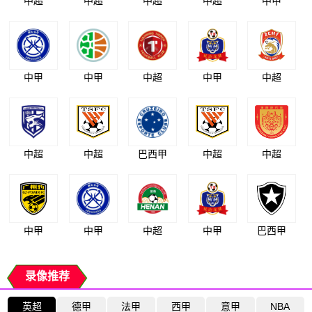
中超
中超
中超
中超
中甲
中甲
中甲
中超
中甲
中超
中超
中超
巴西甲
中超
中超
中甲
中甲
中超
中甲
巴西甲
录像推荐
英超
德甲
法甲
西甲
意甲
NBA