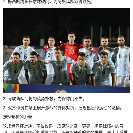
1. 梅西的精彩任意球破门，为阿根廷队取得领先。
2. 阿联酋队门将的英勇扑救，力保球门不失。
3. 双方球员在场上展开激烈的身体对抗，展现出足球运动的激情。
足球精神的力量
这场世界杯对决，不仅仅是一场足球比赛，更是一场足球精神的展
现。无论是阿根廷的激情四溢，还是阿联酋的顽强拼搏，都让人感受