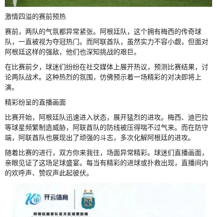
激情四溢的赛前预热
赛前，两队的气氛都异常紧张。阿根廷队，这个拥有梅西的传奇球
队，一直被视为夺冠热门。而阿联酋队，虽然实力不容小觑，但面对
阿根廷这样的强敌，他们也深知挑战的艰巨。
在比赛前夕，球迷们纷纷在社交媒体上展开热议，预测比赛结果，讨
论两队战术。这种热烈的氛围，仿佛预示着一场精彩的对决即将上
演。
精彩纷呈的直播画面
比赛开始，阿根廷队迅速进入状态，展开猛烈的进攻。梅西、迪巴拉
等球星频繁制造威胁，阿联酋队的防线被压得喘不过气来。而在防守
端，阿联酋队也展现出了顽强的斗志，多次化解阿根廷的进攻。
随着比赛的进行，双方你来我往，场面异常精彩。球迷们直播画面，
亲眼见证了这场足球盛宴。每当有精彩的进球或扑救出现，直播间内
的欢呼声、赞叹声此起彼伏。