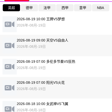
英超
德甲
法甲
西甲
意甲
NBA
2026-08-19 10:00 王牌VS梦想
2026年-08月-19日
2026-08-19 09:00 天空VS自由人
2026年-08月-19日
2026-08-19 07:00 多伦多节奏VS狂热
2026年-08月-19日
2026-08-19 07:00 阳光VS火花
2026年-08月-19日
2026-08-18 10:00 女武神VS飞翼
2026年-08月-18日