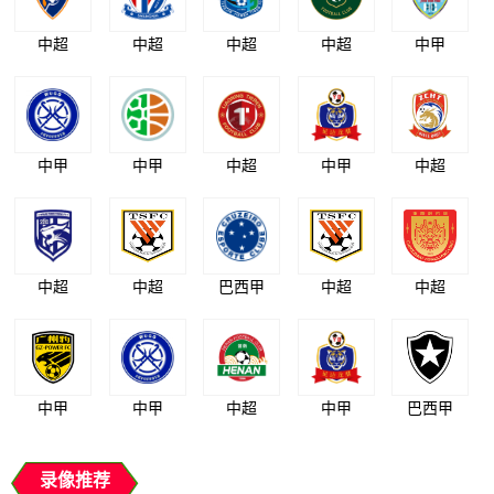
中超
中超
中超
中超
中甲
中甲
中甲
中超
中甲
中超
中超
中超
巴西甲
中超
中超
中甲
中甲
中超
中甲
巴西甲
录像推荐