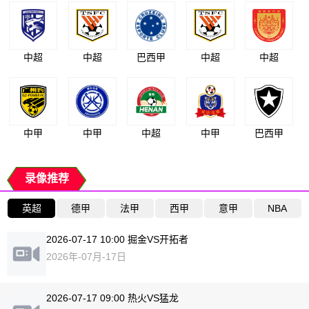
中超
中超
巴西甲
中超
中超
中甲
中甲
中超
中甲
巴西甲
录像推荐
英超
德甲
法甲
西甲
意甲
NBA
2026-07-17 10:00 掘金VS开拓者
2026年-07月-17日
2026-07-17 09:00 热火VS猛龙