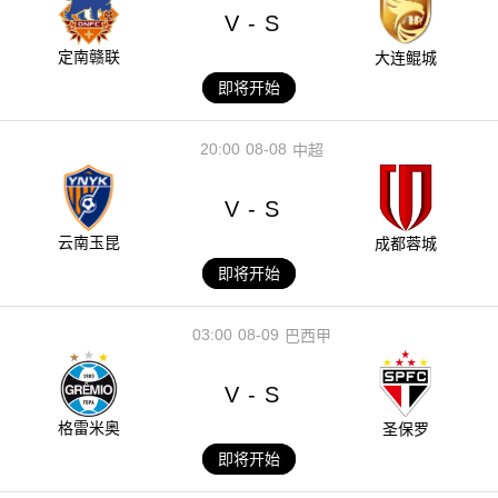
V
S
-
定南赣联
大连鲲城
即将开始
20:00
08-08
中超
V
S
-
云南玉昆
成都蓉城
即将开始
03:00
08-09
巴西甲
V
S
-
格雷米奥
圣保罗
即将开始