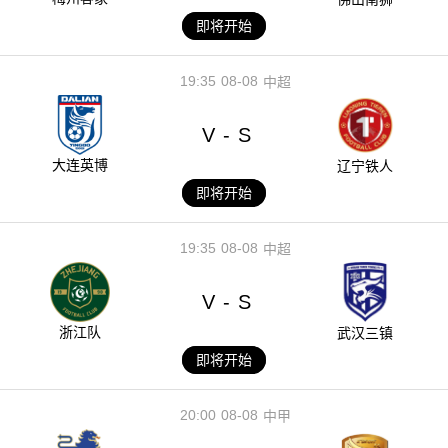
即将开始
19:35
08-08
中超
V
S
-
大连英博
辽宁铁人
即将开始
19:35
08-08
中超
V
S
-
浙江队
武汉三镇
即将开始
20:00
08-08
中甲