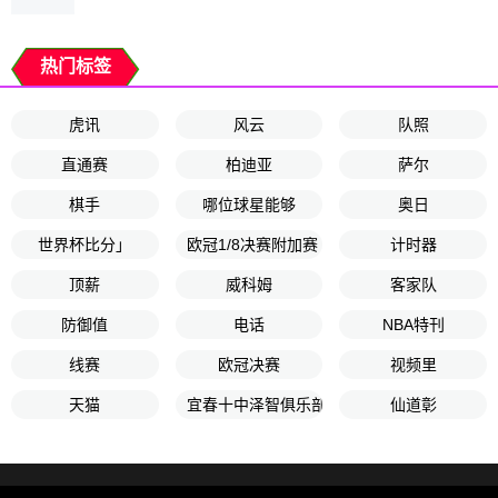
热门标签
虎讯
风云
队照
直通赛
柏迪亚
萨尔
棋手
哪位球星能够
奥日
世界杯比分」
欧冠1/8决赛附加赛
计时器
顶薪
威科姆
客家队
防御值
电话
NBA特刊
线赛
欧冠决赛
视频里
天猫
宜春十中泽智俱乐部
仙道彰