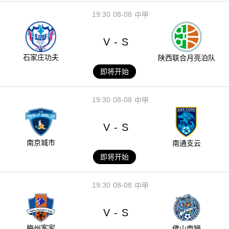
19:30
08-08
中甲
V
S
-
石家庄功夫
陕西联合月亮泊队
即将开始
19:30
08-08
中甲
V
S
-
南京城市
南通支云
即将开始
19:30
08-08
中甲
V
S
-
梅州客家
佛山南狮