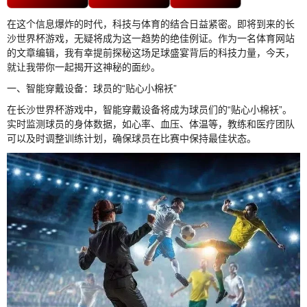
在这个信息爆炸的时代，科技与体育的结合日益紧密。即将到来的长
沙世界杯游戏，无疑将成为这一趋势的绝佳例证。作为一名体育网站
的文章编辑，我有幸提前探秘这场足球盛宴背后的科技力量，今天，
就让我带你一起揭开这神秘的面纱。
一、智能穿戴设备：球员的“贴心小棉袄”
在长沙世界杯游戏中，智能穿戴设备将成为球员们的“贴心小棉袄”。
实时监测球员的身体数据，如心率、血压、体温等，教练和医疗团队
可以及时调整训练计划，确保球员在比赛中保持最佳状态。