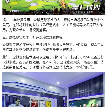
据2026年数据显示，全球足球领域的人工智能市场规模已达到数十亿
美元。在即将到来的长沙世界杯游戏中，人工智能将再次发挥巨大作
用，为观众带来一场视觉盛宴。
三、虚拟现实技术：打造沉浸式观赛体验
虚拟现实技术在长沙世界杯游戏中也将大放异彩。VR设备，观众可以
身临其境地感受现场氛围，仿佛置身于比赛现场。
此外，虚拟现实技术还可以应用于训练环节。球员们可以VR设备进行
模拟训练，提高训练效果。在2026年，全球虚拟现实市场规模预计将
达到数百亿美元，长沙世界杯游戏无疑将成为这一领域的典范。