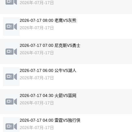
2026年-07月-17日
2026-07-17 08:00 老鹰VS灰熊
2026年-07月-17日
2026-07-17 07:00 尼克斯VS勇士
2026年-07月-17日
2026-07-17 06:00 公牛VS湖人
2026年-07月-17日
2026-07-17 04:30 火箭VS篮网
2026年-07月-17日
2026-07-17 04:00 雷霆VS独行侠
2026年-07月-17日