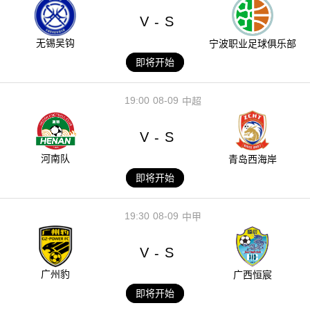
V
S
-
无锡吴钩
宁波职业足球俱乐部
即将开始
19:00
08-09
中超
V
S
-
河南队
青岛西海岸
即将开始
19:30
08-09
中甲
V
S
-
广州豹
广西恒宸
即将开始