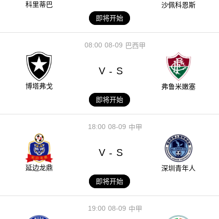
科里蒂巴
沙佩科恩斯
即将开始
08:00
08-09
巴西甲
V
S
-
博塔弗戈
弗鲁米嫩塞
即将开始
18:00
08-09
中甲
V
S
-
延边龙鼎
深圳青年人
即将开始
19:00
08-09
中甲