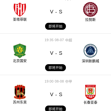
V
S
-
圣塔菲联
拉努斯
即将开始
19:35
08-07
中超
V
S
-
北京国安
深圳新鹏城
即将开始
19:00
08-08
中甲
V
S
-
苏州东吴
长春亚泰
即将开始