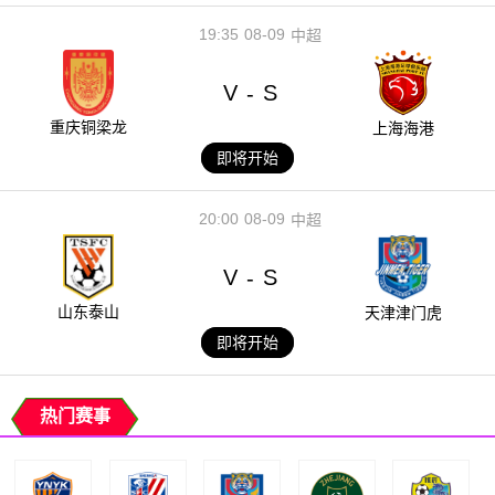
19:35
08-09
中超
V
S
-
重庆铜梁龙
上海海港
即将开始
20:00
08-09
中超
V
S
-
山东泰山
天津津门虎
即将开始
热门赛事