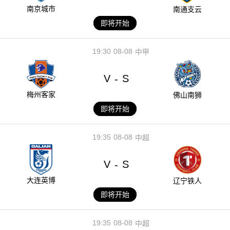
南京城市
南通支云
即将开始
19:30
08-08
中甲
V
S
-
梅州客家
佛山南狮
即将开始
19:35
08-08
中超
V
S
-
大连英博
辽宁铁人
即将开始
19:35
08-08
中超