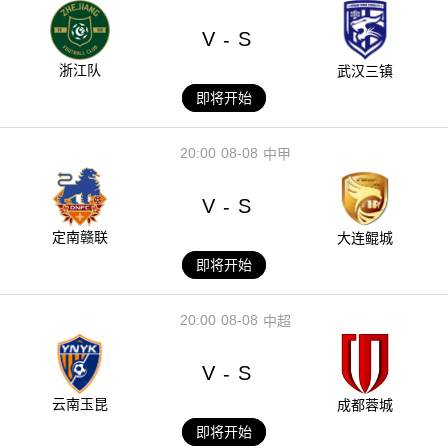
V
S
-
浙江队
武汉三镇
即将开始
20:00
08-08
中甲
V
S
-
定南赣联
大连鲲城
即将开始
20:00
08-08
中超
V
S
-
云南玉昆
成都蓉城
即将开始