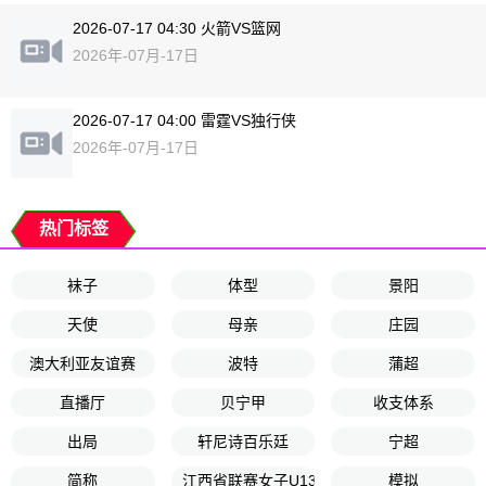
2026-07-17 04:30 火箭VS篮网
2026年-07月-17日
2026-07-17 04:00 雷霆VS独行侠
2026年-07月-17日
热门标签
袜子
体型
景阳
天使
母亲
庄园
澳大利亚友谊赛
波特
蒲超
直播厅
贝宁甲
收支体系
出局
轩尼诗百乐廷
宁超
简称
江西省联赛女子U13第2轮
模拟