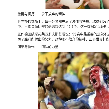
激情与拼搏——永不放弃的精神
世界杯的赛场上，每一分钟都充满了激情与拼搏。球员们为了
中，平均每场比赛的进球数达到了2.9个，这一数据足以证明
正如德国队球员莱万多夫斯基所说：“比赛中最重要的是永不
为了胜利所付出的努力。这种永不放弃的精神，正是世界杯
团结与协作——团队的力量