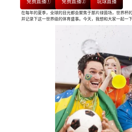
免费直播①
免费直播②
玩球直播
在每年的夏季，全球的目光都会聚焦于那片绿茵场，世界杯
并记录下这一世界级的体育盛事。今天，我想和大家一起一