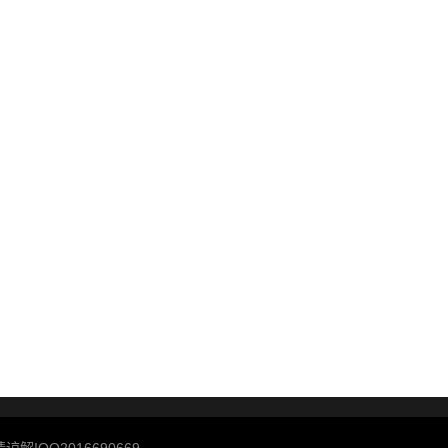
QQ2016690669