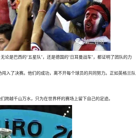
论是巴西的“五星队”，还是德国的“日耳曼战车”，都证明了团队的力
成功闯入了决赛。他们的成功，离不开每个球员的共同努力。正如英格兰队
他们跨越千山万水，只为在世界杯的赛场上留下自己的足迹。