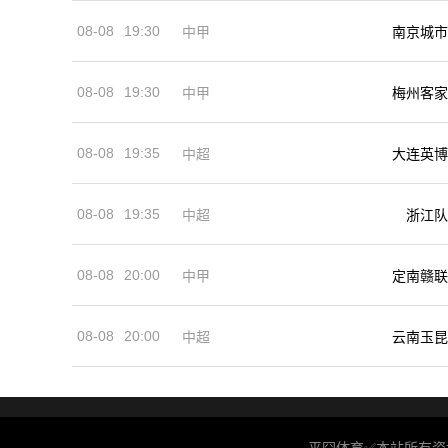
08-08
19:30
中甲
南京城市
08-08
19:30
中甲
梅州客家
08-08
19:35
中超
大连英博
08-08
19:35
中超
浙江队
08-08
20:00
中甲
定南赣联
08-08
20:00
中超
云南玉昆
平囧体育✅本站所有资讯