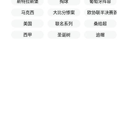
斯特拉斯堡
掏球
葡萄牙阵容
马克西
大比分惨案
欧协联半决赛首回合
美国
联名系列
桑给超
西甲
圣诞树
追帽