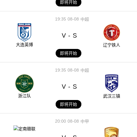
即将开始
19:35
08-08
中超
V
S
-
大连英博
辽宁铁人
即将开始
19:35
08-08
中超
V
S
-
浙江队
武汉三镇
即将开始
20:00
08-08
中甲