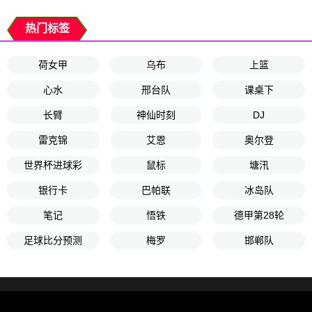
热门标签
荷女甲
乌布
上篮
心水
邢台队
课桌下
长臂
神仙时刻
DJ
雷克锦
艾恩
奥尔登
世界杯进球彩
鼠标
塘汛
银行卡
巴帕联
冰岛队
笔记
悟铁
德甲第28轮
足球比分预测
梅罗
邯郸队