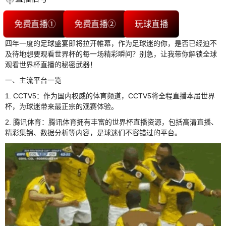
免费直播①
免费直播②
玩球直播
四年一度的足球盛宴即将拉开帷幕，作为足球迷的你，是否已经迫不
及待地想要观看世界杯的每一场精彩瞬间？别急，让我带你解锁全球
观看世界杯直播的秘密武器！
一、主流平台一览
1. CCTV5：作为国内权威的体育频道，CCTV5将全程直播本届世界
杯，为球迷带来最正宗的观赛体验。
2. 腾讯体育：腾讯体育拥有丰富的世界杯直播资源，包括高清直播、
精彩集锦、数据分析等内容，是球迷们不容错过的平台。