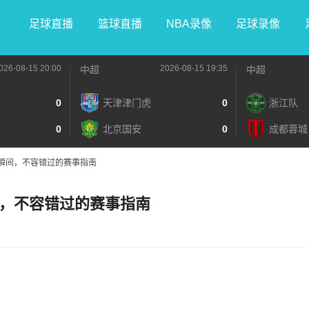
足球直播
篮球直播
NBA录像
足球录像
026-08-15 20:00
2026-08-15 19:35
中超
中超
0
天津津门虎
0
浙江队
0
北京国安
0
成都蓉城
瞬间，不容错过的赛事指南
，不容错过的赛事指南