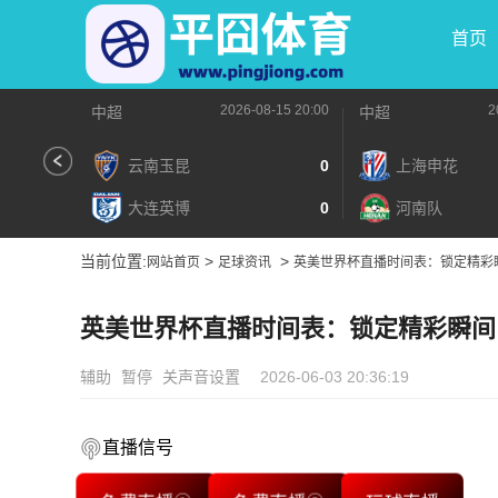
首页
2026-08-15 20:00
2
中超
中超
云南玉昆
0
上海申花
大连英博
0
河南队
当前位置:
>
>
网站首页
足球资讯
英美世界杯直播时间表：锁定精彩
英美世界杯直播时间表：锁定精彩瞬间
辅助
暂停
关声音设置
2026-06-03 20:36:19
直播信号