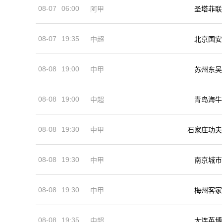
08-07
06:00
阿甲
圣塔菲联
08-07
19:35
中超
北京国安
08-08
19:00
中甲
苏州东吴
08-08
19:00
中超
青岛海牛
08-08
19:30
中甲
石家庄功夫
08-08
19:30
中甲
南京城市
08-08
19:30
中甲
梅州客家
08-08
19:35
中超
大连英博