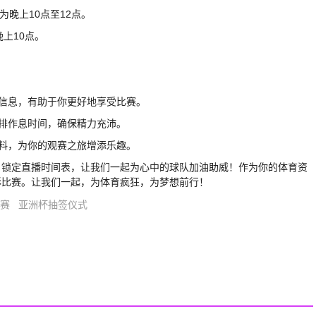
为晚上10点至12点。
上10点。
等信息，有助于你更好地享受比赛。
安排作息时间，确保精力充沛。
饮料，为你的观赛之旅增添乐趣。
。锁定直播时间表，让我们一起为心中的球队加油助威！作为你的体育资
彩比赛。让我们一起，为体育疯狂，为梦想前行！
决赛
亚洲杯抽签仪式