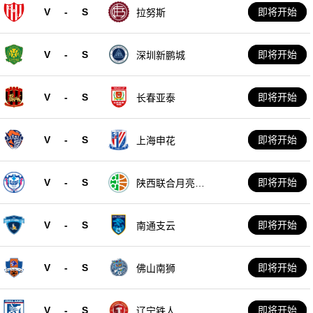
V
-
S
即将开始
拉努斯
V
-
S
即将开始
深圳新鹏城
V
-
S
即将开始
长春亚泰
V
-
S
即将开始
上海申花
V
-
S
即将开始
陕西联合月亮泊
队
V
-
S
即将开始
南通支云
V
-
S
即将开始
佛山南狮
V
-
S
即将开始
辽宁铁人