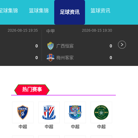
足球集锦
篮球集锦
篮球资讯
足球资讯
2026-08-15 19:35
2026-08-15 19:30
中甲
中甲
0
广西恒宸
0
无
0
梅州客家
0
广
热门赛事
中超
中超
中超
中超