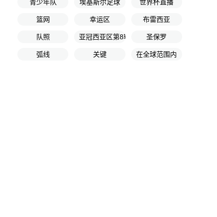
青少年队
埃基斯尔足球
世界杯直播
篮网
幸运区
布雷西亚
队照
亚冠西亚区第8轮
圣保罗
弧线
关键
在全球范围内