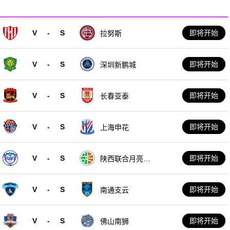
V
-
S
即将开始
拉努斯
V
-
S
即将开始
深圳新鹏城
V
-
S
即将开始
长春亚泰
V
-
S
即将开始
上海申花
V
-
S
即将开始
陕西联合月亮泊
队
V
-
S
即将开始
南通支云
V
-
S
即将开始
佛山南狮