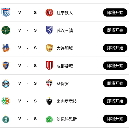
V
-
S
即将开始
辽宁铁人
V
-
S
即将开始
武汉三镇
V
-
S
即将开始
大连鲲城
V
-
S
即将开始
成都蓉城
V
-
S
即将开始
圣保罗
V
-
S
即将开始
米内罗竞技
V
-
S
即将开始
沙佩科恩斯