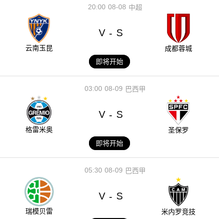
20:00
08-08
中超
V
S
-
云南玉昆
成都蓉城
即将开始
03:00
08-09
巴西甲
V
S
-
格雷米奥
圣保罗
即将开始
05:30
08-09
巴西甲
V
S
-
瑞模贝雷
米内罗竞技