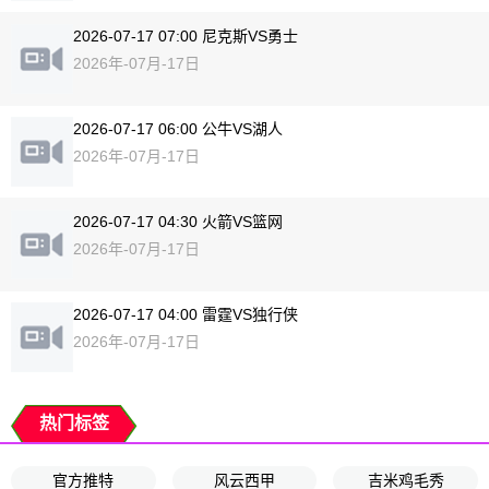
2026-07-17 07:00 尼克斯VS勇士
2026年-07月-17日
2026-07-17 06:00 公牛VS湖人
2026年-07月-17日
2026-07-17 04:30 火箭VS篮网
2026年-07月-17日
2026-07-17 04:00 雷霆VS独行侠
2026年-07月-17日
热门标签
官方推特
风云西甲
吉米鸡毛秀