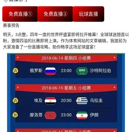
免费直播①
免费直播②
玩球直播
赛事预告
明天，3点整，四年一度的世界杯盛宴即将拉开帷幕！全球球迷翘首以
盼，激情四溢的比赛即将上演。作为体育网站的文章编辑，我提前为
大家准备了一份直播攻略，助你畅享这场足球盛宴！