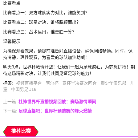
比赛看点
比赛看点一：双方球队实力对比，谁能笑到？
比赛看点二：球星对决，谁将脱颖而出？
比赛看点三：战术运用，谁更胜一筹？
温馨提示
为确保观看效果，请提前准备好直播设备，确保网络畅通。同时，保
持冷静，理性观赛，为喜爱的球队加油助威！
明天3点，世界杯激情开战！让我们一起为足球疯狂，为梦想拼搏！期
待这场精彩对决，让我们共同见证足球的魅力！
标签
：
视频直播平台
阿尔杯
意杯半决赛次回合
卿少年俱乐部
儿
童
中国男足U16
上一篇:
杜锋世界杯直播视频回放：赛场激情瞬间
下一篇:
足球直播吧：世界杯预选赛的烽火燃情
推荐比赛