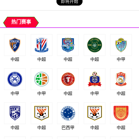
即将开始
热门赛事
中超
中超
中超
中超
中甲
中甲
中甲
中超
中甲
中超
中超
中超
巴西甲
中超
中超