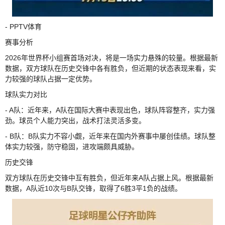
- PPTV体育
赛事分析
2026年世界杯小组赛首场对决，将是一场实力悬殊的较量。根据最新
数据，双方球队在历史交锋中各有胜负，但近期的状态表现来看，实
力较强的球队占据一定优势。
球队实力对比
- A队：近年来，A队在国际大赛中表现出色，球队阵容整齐，实力强
劲。球员个人能力突出，战术打法灵活多变。
- B队：B队实力不容小觑，近年来在国内外赛事中屡创佳绩。球队整
体实力较强，防守稳固，进攻端颇具威胁。
历史交锋
双方球队在历史交锋中互有胜负，但近年来A队占据上风。根据最新
数据，A队近10次与B队交锋，取得了6胜3平1负的战绩。