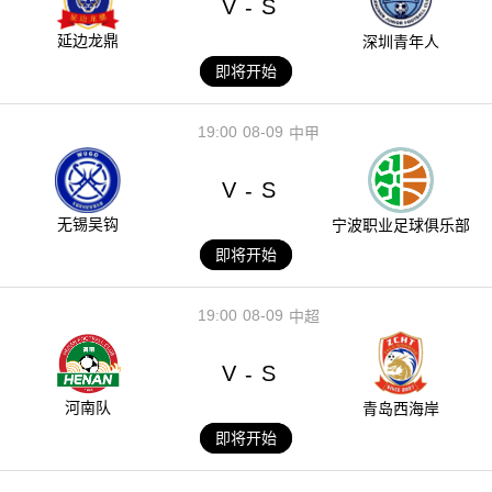
V
S
-
延边龙鼎
深圳青年人
即将开始
19:00
08-09
中甲
V
S
-
无锡吴钩
宁波职业足球俱乐部
即将开始
19:00
08-09
中超
V
S
-
河南队
青岛西海岸
即将开始