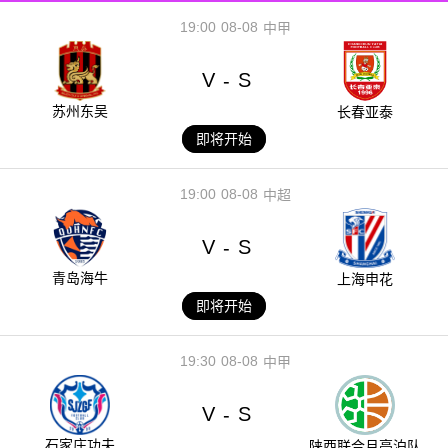
19:00
08-08
中甲
V
S
-
苏州东吴
长春亚泰
即将开始
19:00
08-08
中超
V
S
-
青岛海牛
上海申花
即将开始
19:30
08-08
中甲
V
S
-
石家庄功夫
陕西联合月亮泊队