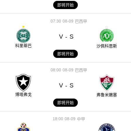
即将开始
07:30
08-09
巴西甲
V
S
-
科里蒂巴
沙佩科恩斯
即将开始
08:00
08-09
巴西甲
V
S
-
博塔弗戈
弗鲁米嫩塞
即将开始
18:00
08-09
中甲