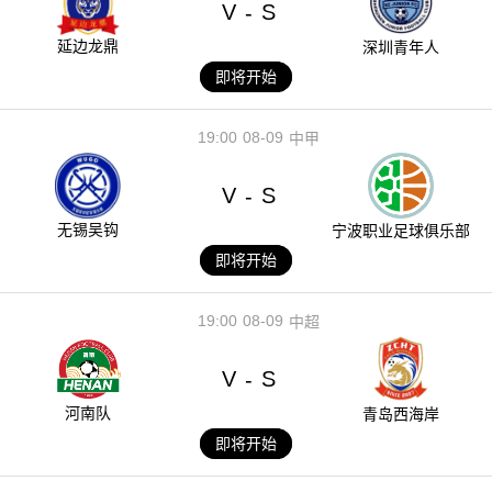
V
S
-
延边龙鼎
深圳青年人
即将开始
19:00
08-09
中甲
V
S
-
无锡吴钩
宁波职业足球俱乐部
即将开始
19:00
08-09
中超
V
S
-
河南队
青岛西海岸
即将开始