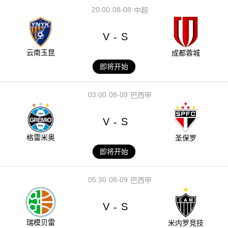
20:00
08-08
中超
V
S
-
云南玉昆
成都蓉城
即将开始
03:00
08-09
巴西甲
V
S
-
格雷米奥
圣保罗
即将开始
05:30
08-09
巴西甲
V
S
-
瑞模贝雷
米内罗竞技