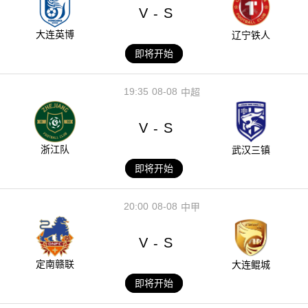
V
S
-
大连英博
辽宁铁人
即将开始
19:35
08-08
中超
V
S
-
浙江队
武汉三镇
即将开始
20:00
08-08
中甲
V
S
-
定南赣联
大连鲲城
即将开始