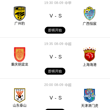
19:30
08-09
中甲
V
S
-
广州豹
广西恒宸
即将开始
19:35
08-09
中超
V
S
-
重庆铜梁龙
上海海港
即将开始
20:00
08-09
中超
V
S
-
山东泰山
天津津门虎