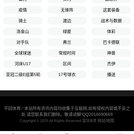
疫情
无锋阵
这套装备
骑土
渡边
战术与数据
洛金山
绿屋
体彩
对手队
弗兰
巴卡德联
全球球迷
常规时间
神兽
河床U17
区间
杰伊
亚冠二级E组第5轮
17号球衣
播送
平囧体育✅本站所有资讯内容均收集于互联网,如有侵权内容或不妥之
处,请您联系我们删除。敬请谅解!QQ2016690669
网站地图
Copyright © 2025 All Rights Reserved 富饶体育