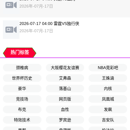
2026年-07月-17日
2026-07-17 04:00 雷霆VS独行侠
2026年-07月-17日
热门标签
颈椎病
大阪樱花友谊赛
NBA竞彩吧
世界杯历史
艾弗森
王姝涵
豪华
落基山
内核
竞技场
网页版
凤凰城
布克
血性
发飙
特效技术
罗宾逊
吉安队