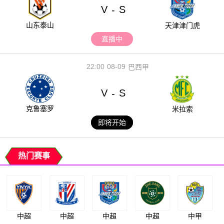
V
S
-
山东泰山
天津津门虎
直播中
22:00
08-09
巴西甲
V
S
-
克鲁塞罗
米拉索
即将开始
热门赛事
中超
中超
中超
中超
中甲