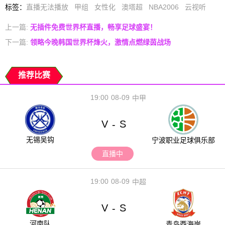
标签
：
直播无法播放
甲组
女性化
澳塔超
NBA2006
云视听
上一篇:
无插件免费世界杯直播，畅享足球盛宴！
下一篇:
领略今晚韩国世界杯烽火，激情点燃绿茵战场
推荐比赛
19:00
08-09
中甲
V
S
-
无锡吴钩
宁波职业足球俱乐部
直播中
19:00
08-09
中超
V
S
-
河南队
青岛西海岸