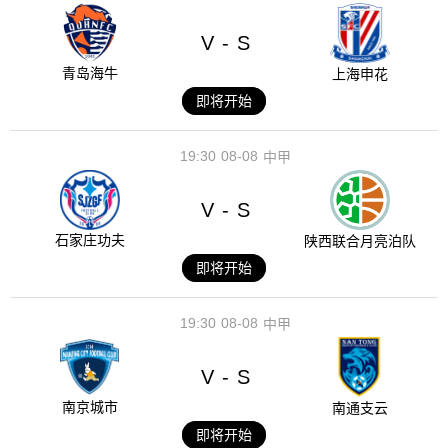
V
S
-
青岛海牛
上海申花
即将开始
19:30
08-08
中甲
V
S
-
石家庄功夫
陕西联合月亮泊队
即将开始
19:30
08-08
中甲
V
S
-
南京城市
南通支云
即将开始