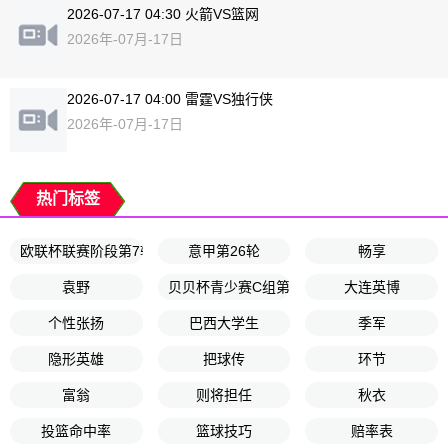
2026-07-17 04:30 火箭VS篮网
2026年-07月-17日
2026-07-17 04:00 雷霆VS独行侠
2026年-07月-17日
热门标签
欧联杯联赛阶段第7轮
意甲第26轮
畅享
袁野
贝贝杯青少赛C组第2轮
大连英博
个性张扬
巴西大学生
季军
隐形英雄
把球传
环节
富翁
则将担任
秋衣
投篮命中率
篮球技巧
赔率表