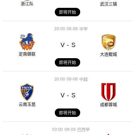
浙江队
武汉三镇
即将开始
20:00
08-08
中甲
V
S
-
定南赣联
大连鲲城
即将开始
20:00
08-08
中超
V
S
-
云南玉昆
成都蓉城
即将开始
03:00
08-09
巴西甲