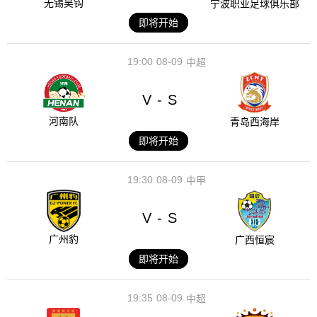
无锡吴钩
宁波职业足球俱乐部
即将开始
19:00
08-09
中超
V
S
-
河南队
青岛西海岸
即将开始
19:30
08-09
中甲
V
S
-
广州豹
广西恒宸
即将开始
19:35
08-09
中超