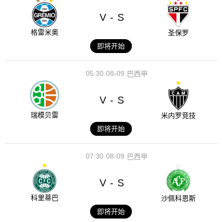
V
S
-
格雷米奥
圣保罗
即将开始
05:30
08-09
巴西甲
V
S
-
瑞模贝雷
米内罗竞技
即将开始
07:30
08-09
巴西甲
V
S
-
科里蒂巴
沙佩科恩斯
即将开始