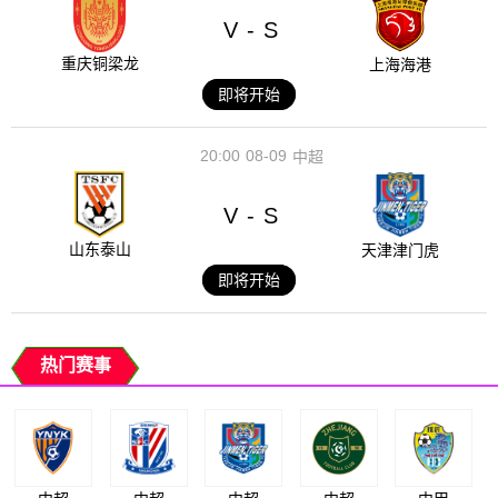
V
S
-
重庆铜梁龙
上海海港
即将开始
20:00
08-09
中超
V
S
-
山东泰山
天津津门虎
即将开始
热门赛事