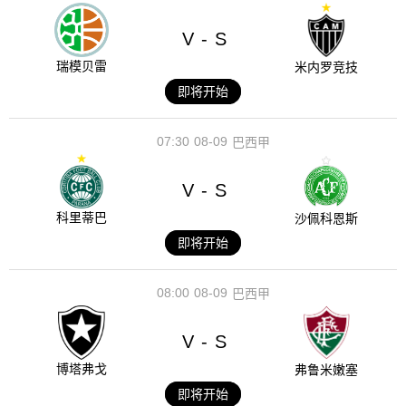
V
S
-
瑞模贝雷
米内罗竞技
即将开始
07:30
08-09
巴西甲
V
S
-
科里蒂巴
沙佩科恩斯
即将开始
08:00
08-09
巴西甲
V
S
-
博塔弗戈
弗鲁米嫩塞
即将开始