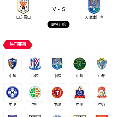
V
S
-
山东泰山
天津津门虎
即将开始
热门赛事
中超
中超
中超
中超
中甲
中甲
中甲
中超
中甲
中超