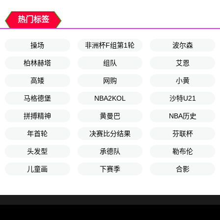
热门标签
操场
非洲杯F组第1轮
波尔森
柏林赫塔
组队
艾恩
高矮
网购
小黄
马格德堡
NBA2KOL
沙特U21
拼搏精神
黄曼巴
NBA历史
年首轮
决赛比分结果
芬联杯
头发型
承德队
勒布伦
儿童画
下赛季
合影