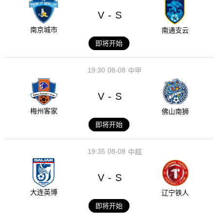
V
S
-
南京城市
南通支云
即将开始
19:30
08-08
中甲
V
S
-
梅州客家
佛山南狮
即将开始
19:35
08-08
中超
V
S
-
大连英博
辽宁铁人
即将开始