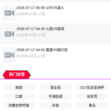
2026-07-17 06:00 公牛VS湖人
2026年-07月-17日
2026-07-17 04:30 火箭VS篮网
2026年-07月-17日
2026-07-17 04:00 雷霆VS独行侠
2026年-07月-17日
热门标签
肩部
英女冠
U17女足亚洲杯
口罩
平湖街道
冠军荒
优酷世界杯版
补助
事业