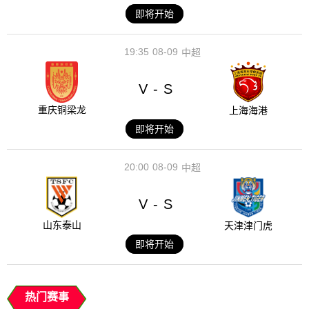
即将开始
19:35
08-09
中超
V
S
-
重庆铜梁龙
上海海港
即将开始
20:00
08-09
中超
V
S
-
山东泰山
天津津门虎
即将开始
热门赛事