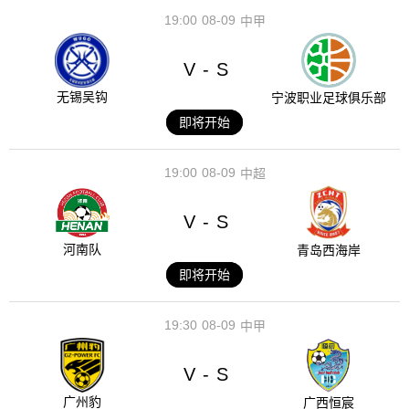
19:00
08-09
中甲
V
S
-
无锡吴钩
宁波职业足球俱乐部
即将开始
19:00
08-09
中超
V
S
-
河南队
青岛西海岸
即将开始
19:30
08-09
中甲
V
S
-
广州豹
广西恒宸