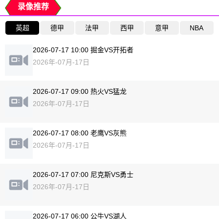
录像推荐
英超
德甲
法甲
西甲
意甲
NBA
2026-07-17 10:00 掘金VS开拓者
2026年-07月-17日
2026-07-17 09:00 热火VS猛龙
2026年-07月-17日
2026-07-17 08:00 老鹰VS灰熊
2026年-07月-17日
2026-07-17 07:00 尼克斯VS勇士
2026年-07月-17日
2026-07-17 06:00 公牛VS湖人