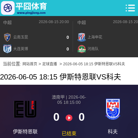
2026-08-15 20:00
2026-08-15 20
中超
中超
0
云南玉昆
上海申花
0
大连英博
河南队
当前位置:
>
>
网站首页
足球直播
2026-06-05 18:15 伊斯特恩联VS科夫
2026-06-05 18:15 伊斯特恩联VS科夫
澳南甲 | 2026-06-
05 18:15:00
2026-08-15 【澳南甲】 伊斯特恩联VS科夫
0
0
2026-08-15 【澳南甲】 伊斯特恩联VS科夫
伊斯特恩联
科夫
已结束
2026-08-15 【澳南甲】 伊斯特恩联VS科夫