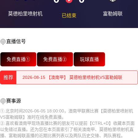
莫德柏里喷射机
富勒姆联
已结束
2026-08-15 【澳南甲】 莫德柏里喷射机VS富勒姆联
直播信号
2026-08-15 【澳南甲】 莫德柏里喷射机VS富勒姆联
2026-08-15 【澳南甲】 莫德柏里喷射机VS富勒姆联
免费直播①
免费直播②
玩球直播
2026-08-15 【澳南甲】 莫德柏里喷射机VS富勒姆联
推荐
2026-08-15 【澳南甲】 莫德柏里喷射机VS富勒姆联
2026-08-15 【澳南甲】 莫德柏里喷射机VS富勒姆联
2026-08-15 【澳南甲】 莫德柏里喷射机VS富勒姆联
赛事源
2026-08-15 【澳南甲】 莫德柏里喷射机VS富勒姆联
2026-08-15 【澳南甲】 莫德柏里喷射机VS富勒姆联
①.北京时间2026-06-05 18:00:00，澳南甲联赛比赛【莫德柏里喷射机
VS富勒姆联】准时在线免费直播。
2026-08-15 【澳南甲】 莫德柏里喷射机VS富勒姆联
2026-08-15 【澳南甲】 莫德柏里喷射机VS富勒姆联
②.喜欢看澳南甲现场直播比赛的朋友可以提前【CTRL+D】收藏本页面
以免错过直播。还为您在本页面索引了相关澳南甲、莫德柏里喷射机直
2026-08-15 【澳南甲】 莫德柏里喷射机VS富勒姆联
播、富勒姆联直播的近期比赛列表以及两队历史交锋、两队赛程。
2026-08-15 【澳南甲】 莫德柏里喷射机VS富勒姆联