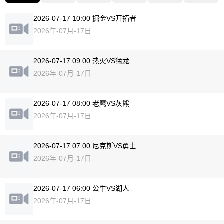
2026-07-17 10:00 掘金VS开拓者
2026年-07月-17日
2026-07-17 09:00 热火VS猛龙
2026年-07月-17日
2026-07-17 08:00 老鹰VS灰熊
2026年-07月-17日
2026-07-17 07:00 尼克斯VS勇士
2026年-07月-17日
2026-07-17 06:00 公牛VS湖人
2026年-07月-17日