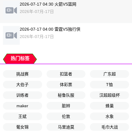
2026-07-17 04:30 火箭VS篮网
2026年-07月-17日
2026-07-17 04:00 雷霆VS独行侠
2026年-07月-17日
热门标签
挑战赛
扣篮者
广东超
大伯子
体彩票
T恤
训练者
秘鲁队服
汉超超级杯
maker
脏辫
蜂巢
王斌
伦敦
水象
葡女锦
马里迪莫
毛巾大战