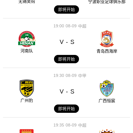
无锡吴钩
宁波职业足球俱乐部
即将开始
19:00
08-09
中超
V
S
-
河南队
青岛西海岸
即将开始
19:30
08-09
中甲
V
S
-
广州豹
广西恒宸
即将开始
19:35
08-09
中超