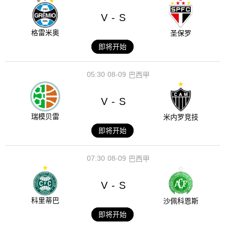
V
S
-
格雷米奥
圣保罗
即将开始
05:30
08-09
巴西甲
V
S
-
瑞模贝雷
米内罗竞技
即将开始
07:30
08-09
巴西甲
V
S
-
科里蒂巴
沙佩科恩斯
即将开始