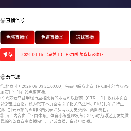
2026-08-15 【乌兹甲】 FK加扎尔肯特VS加云
直播信号
2026-08-15 【乌兹甲】 FK加扎尔肯特VS加云
免费直播①
免费直播②
玩球直播
2026-08-15 【乌兹甲】 FK加扎尔肯特VS加云
2026-08-15 【乌兹甲】 FK加扎尔肯特VS加云
推荐
2026-08-15 【乌兹甲】 FK加扎尔肯特VS加云
2026-08-15 【乌兹甲】 FK加扎尔肯特VS加云
赛事源
2026-08-15 【乌兹甲】 FK加扎尔肯特VS加云
2026-08-15 【乌兹甲】 FK加扎尔肯特VS加云
①.北京时间2026-06-03 21:00:00，乌兹甲联赛比赛【FK加扎尔肯特VS
2026-08-15 【乌兹甲】 FK加扎尔肯特VS加云
加云】准时在线免费直播。
2026-08-15 【乌兹甲】 FK加扎尔肯特VS加云
②.喜欢看乌兹甲现场直播比赛的朋友可以提前【CTRL+D】收藏本页面
以免错过直播。还为您在本页面索引了相关乌兹甲、FK加扎尔肯特直
2026-08-15 【乌兹甲】 FK加扎尔肯特VS加云
2026-08-15 【乌兹甲】 FK加扎尔肯特VS加云
播、加云直播的近期比赛列表以及两队历史交锋、两队赛程。
③.页面内容由『平囧体育』体育小编整理发布；24小时为球迷朋友提供
2026-08-15 【乌兹甲】 FK加扎尔肯特VS加云
2026-08-15 【乌兹甲】 FK加扎尔肯特VS加云
最新的体育赛事直播预告、足球直播，乌兹甲直播。
2026-08-14 【乌兹甲】 FK加扎尔肯特VS加云
2026-08-15 【乌兹甲】 FK加扎尔肯特VS加云