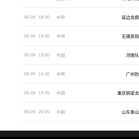
08-09
18:00
中甲
延边龙鼎
08-09
19:00
中甲
无锡吴钩
08-09
19:00
河南队
中超
08-09
19:30
中甲
广州豹
08-09
19:35
中超
重庆铜梁龙
08-09
20:00
中超
山东泰山