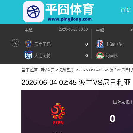
首页
2026-08-15 20:00
2
中超
中超
云南玉昆
0
上海申花
大连英博
0
河南队
当前位置:
>
>
网站首页
足球直播
2026-06-04 02:45 波兰VS尼日
2026-06-04 02:45 波兰VS尼日利亚
国际友谊 | 2
0