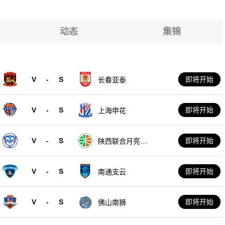
动态
集锦
V
-
S
即将开始
长春亚泰
V
-
S
即将开始
上海申花
V
-
S
即将开始
陕西联合月亮泊
队
V
-
S
即将开始
南通支云
V
-
S
即将开始
佛山南狮