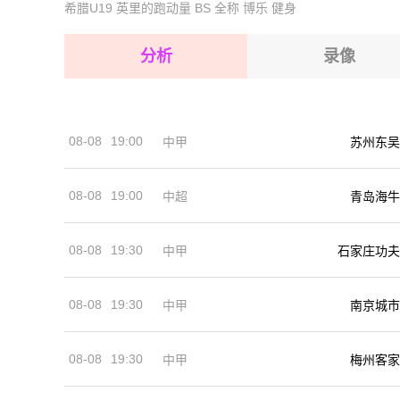
希腊U19
英里的跑动量
BS
全称
博乐
健身
2026-08-15 【国际友谊】 波兰VS尼日利亚
2026-08-15 【国际友谊】 波兰VS尼日利亚
2026-08-14 【国际友谊】 波兰VS尼日利亚
2026-08-15 【国际友谊】 波兰VS尼日利亚
分析
录像
2026-08-15 【国际友谊】 波兰VS尼日利亚
2026-08-15 【国际友谊】 波兰VS尼日利亚
08-08
19:00
中甲
苏州东吴
2026-08-14 【国际友谊】 波兰VS尼日利亚
08-08
19:00
中超
青岛海牛
08-08
19:30
中甲
石家庄功夫
08-08
19:30
中甲
南京城市
08-08
19:30
中甲
梅州客家