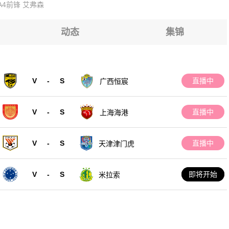
A4前锋
艾弗森
J哈斯沙尼亚
J哈斯沙尼亚
J哈斯沙尼亚
J哈斯沙尼亚
动态
集锦
J哈斯沙尼亚
J哈斯沙尼亚
V
-
S
直播中
广西恒宸
J哈斯沙尼亚
V
-
S
直播中
上海海港
V
-
S
直播中
天津津门虎
V
-
S
即将开始
米拉索