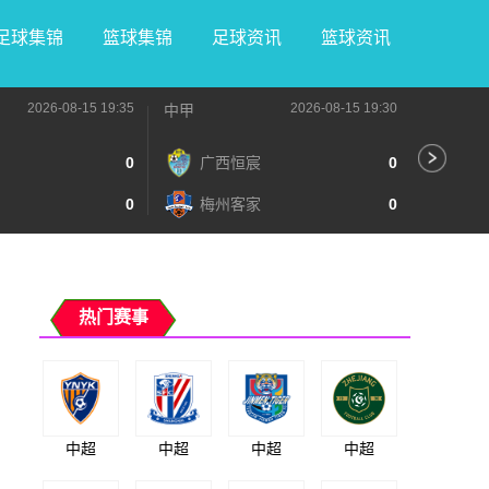
足球集锦
篮球集锦
足球资讯
篮球资讯
2026-08-15 19:35
2026-08-15 19:30
中甲
中甲
0
广西恒宸
0
无
0
梅州客家
0
广
热门赛事
中超
中超
中超
中超