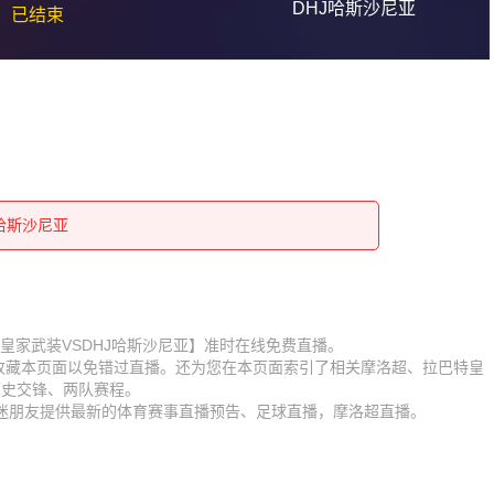
DHJ哈斯沙尼亚
已结束
J哈斯沙尼亚
J哈斯沙尼亚
J哈斯沙尼亚
J哈斯沙尼亚
J哈斯沙尼亚
J哈斯沙尼亚
J哈斯沙尼亚
【拉巴特皇家武装VSDHJ哈斯沙尼亚】准时在线免费直播。
】收藏本页面以免错过直播。还为您在本页面索引了相关摩洛超、拉巴特皇
J哈斯沙尼亚
J哈斯沙尼亚
历史交锋、两队赛程。
球迷朋友提供最新的体育赛事直播预告、足球直播，摩洛超直播。
J哈斯沙尼亚
J哈斯沙尼亚
J哈斯沙尼亚
J哈斯沙尼亚