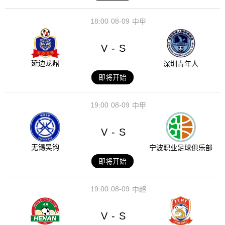
18:00
08-09
中甲
V
S
-
延边龙鼎
深圳青年人
即将开始
19:00
08-09
中甲
V
S
-
无锡吴钩
宁波职业足球俱乐部
即将开始
19:00
08-09
中超
V
S
-