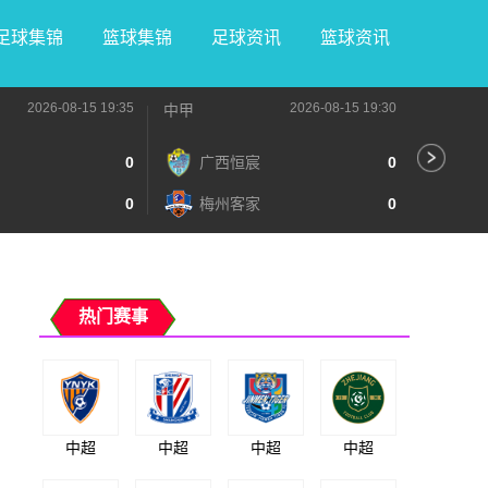
足球集锦
篮球集锦
足球资讯
篮球资讯
2026-08-15 19:35
2026-08-15 19:30
中甲
中甲
0
广西恒宸
0
无
0
梅州客家
0
广
热门赛事
中超
中超
中超
中超