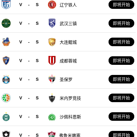
V
-
S
即将开始
辽宁铁人
V
-
S
即将开始
武汉三镇
V
-
S
即将开始
大连鲲城
V
-
S
即将开始
成都蓉城
V
-
S
即将开始
圣保罗
V
-
S
即将开始
米内罗竞技
V
-
S
即将开始
沙佩科恩斯
V
-
S
即将开始
弗鲁米嫩塞