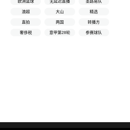
欧洲篮球
无延迟直播
圣路易队
澳超
大山
精选
直拍
两国
转播方
奢侈税
意甲第28轮
参赛球队