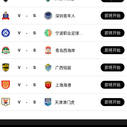
V
-
S
即将开始
深圳青年人
V
-
S
即将开始
宁波职业足球俱
乐部
V
-
S
即将开始
青岛西海岸
V
-
S
即将开始
广西恒宸
V
-
S
即将开始
上海海港
V
-
S
即将开始
天津津门虎