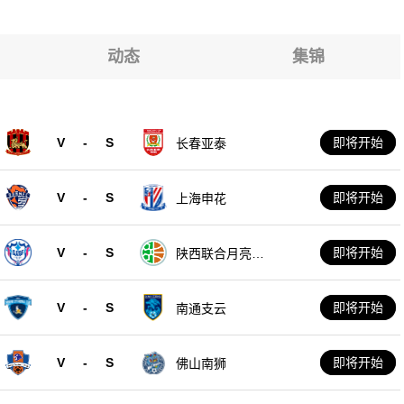
动态
集锦
V
-
S
即将开始
长春亚泰
V
-
S
即将开始
上海申花
V
-
S
即将开始
陕西联合月亮泊
队
V
-
S
即将开始
南通支云
V
-
S
即将开始
佛山南狮