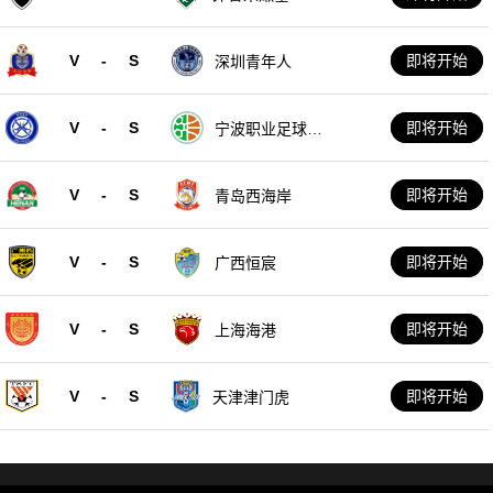
V
-
S
即将开始
深圳青年人
V
-
S
即将开始
宁波职业足球俱
乐部
V
-
S
即将开始
青岛西海岸
V
-
S
即将开始
广西恒宸
V
-
S
即将开始
上海海港
V
-
S
即将开始
天津津门虎