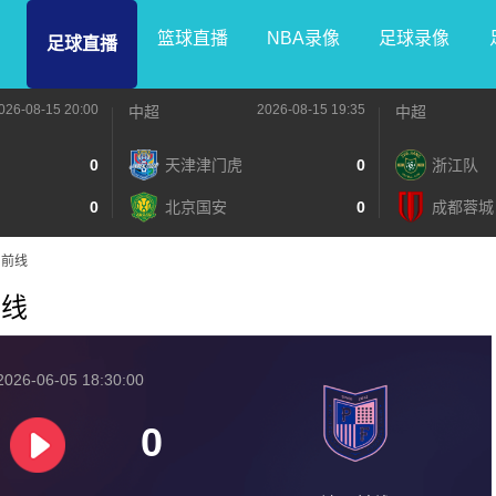
篮球直播
NBA录像
足球录像
足球直播
026-08-15 20:00
2026-08-15 19:35
中超
中超
0
天津津门虎
0
浙江队
0
北京国安
0
成都蓉城
坡州前线
前线
026-06-05 18:30:00
0