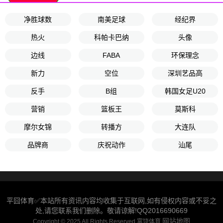
净胜球数
南美足球
经纪界
热火
科帕卡巴纳
头像
边线
FABA
环保理念
新力
空位
深圳艺品高
反手
B组
韩国女足U20
营销
篮板王
莫斯科
摩尔女锦
转播方
大连队
品牌商
庆祝动作
汕尾
平囧体育✅本站所有资讯内容均收集于互联网,如有侵权内容或不妥之
处,请您联系我们删除。敬请谅解!QQ2016690669
网站地图
Copyright © 2025 All Rights Reserved 富饶体育