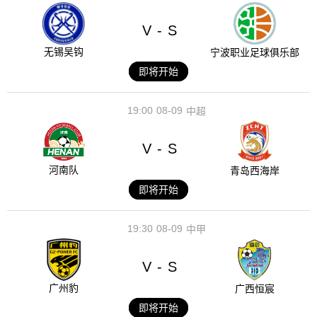
V
S
-
无锡吴钩
宁波职业足球俱乐部
即将开始
19:00
08-09
中超
V
S
-
河南队
青岛西海岸
即将开始
19:30
08-09
中甲
V
S
-
广州豹
广西恒宸
即将开始