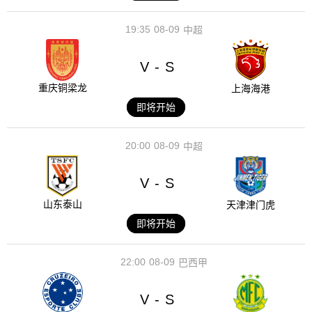
19:35
08-09
中超
V
S
-
重庆铜梁龙
上海海港
即将开始
20:00
08-09
中超
V
S
-
山东泰山
天津津门虎
即将开始
22:00
08-09
巴西甲
V
S
-