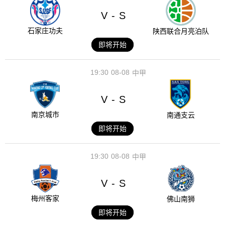
V
S
-
石家庄功夫
陕西联合月亮泊队
即将开始
19:30
08-08
中甲
V
S
-
南京城市
南通支云
即将开始
19:30
08-08
中甲
V
S
-
梅州客家
佛山南狮
即将开始