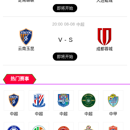
定南赣联
大连鲲城
即将开始
20:00
08-08
中超
V
S
-
云南玉昆
成都蓉城
即将开始
热门赛事
中超
中超
中超
中超
中甲