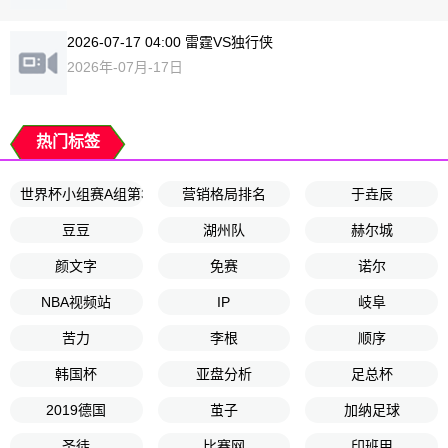
2026-07-17 04:00 雷霆VS独行侠
2026年-07月-17日
热门标签
世界杯小组赛A组第3轮
营销格局排名
于垚辰
豆豆
湖州队
赫尔城
颜文字
免赛
诺尔
NBA视频站
IP
岐阜
苦力
李根
顺序
韩国杯
亚盘分析
足总杯
2019德国
茧子
加纳足球
圣徒
比赛网
印班甲