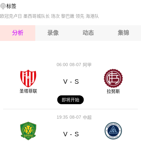
标签
2026-08-14 【国际友谊】 海地VS秘鲁
2026-08-15 【国际友谊】 海地VS秘鲁
欧冠克卢日
墨西哥城队长
场次
黎巴嫩
领先
海港队
2026-08-15 【国际友谊】 海地VS秘鲁
分析
录像
动态
集锦
2026-08-15 【国际友谊】 海地VS秘鲁
2026-08-14 【国际友谊】 海地VS秘鲁
06:00
08-07
阿甲
V
S
-
圣塔菲联
拉努斯
即将开始
19:35
08-07
中超
V
S
-