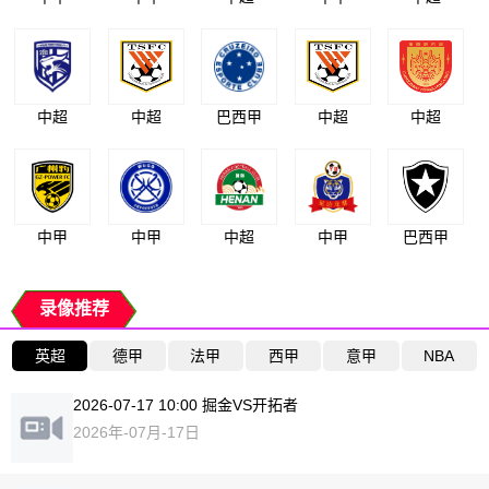
中超
中超
巴西甲
中超
中超
中甲
中甲
中超
中甲
巴西甲
录像推荐
英超
德甲
法甲
西甲
意甲
NBA
2026-07-17 10:00 掘金VS开拓者
2026年-07月-17日