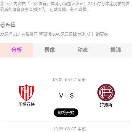
③.页面内容由『平囧体育』体育小编整理发布；24小时为球迷朋友提供
2026-08-15 【芬乙】 大力神VSVPS乔尼欧伊特
2026-08-15 【芬乙】 大力神VSVPS乔尼欧伊特
最新的体育赛事直播预告、足球直播，芬乙直播。
2026-08-15 【芬乙】 大力神VSVPS乔尼欧伊特
2026-08-15 【芬乙】 大力神VSVPS乔尼欧伊特
标签
2026-08-14 【芬乙】 大力神VSVPS乔尼欧伊特
2026-08-15 【芬乙】 大力神VSVPS乔尼欧伊特
发展杯U17
拉脱维亚
百事通NBA
风云足球
塔利斯卡
谢莫纳
2026-08-15 【芬乙】 大力神VSVPS乔尼欧伊特
分析
录像
动态
集锦
2026-08-15 【芬乙】 大力神VSVPS乔尼欧伊特
2026-08-14 【芬乙】 大力神VSVPS乔尼欧伊特
06:00
08-07
阿甲
V
S
-
圣塔菲联
拉努斯
即将开始
19:35
08-07
中超