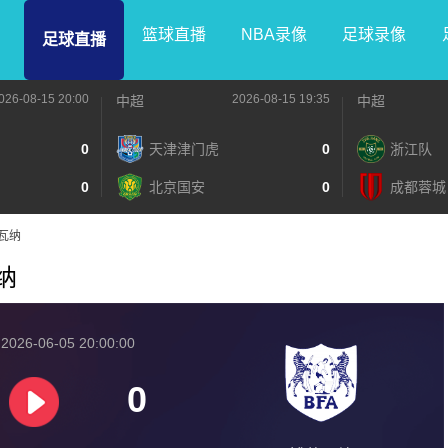
篮球直播
NBA录像
足球录像
足球直播
026-08-15 20:00
2026-08-15 19:35
中超
中超
0
天津津门虎
0
浙江队
0
北京国安
0
成都蓉城
茨瓦纳
瓦纳
026-06-05 20:00:00
0