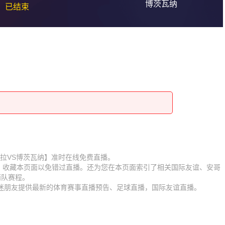
博茨瓦纳
已结束
赛【安哥拉VS博茨瓦纳】准时在线免费直播。
D】收藏本页面以免错过直播。还为您在本页面索引了相关国际友谊、安哥
两队赛程。
球迷朋友提供最新的体育赛事直播预告、足球直播，国际友谊直播。