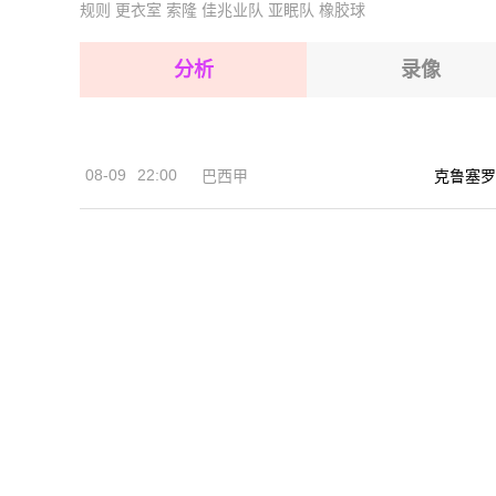
规则
更衣室
索隆
佳兆业队
亚眠队
橡胶球
2026-08-15 【国际友谊】 安哥拉VS博茨瓦纳
2026-08-15 【国际友谊】 安哥拉VS博茨瓦纳
2026-08-14 【国际友谊】 安哥拉VS博茨瓦纳
2026-08-15 【国际友谊】 安哥拉VS博茨瓦纳
分析
录像
2026-08-15 【国际友谊】 安哥拉VS博茨瓦纳
2026-08-15 【国际友谊】 安哥拉VS博茨瓦纳
08-09
22:00
巴西甲
克鲁塞罗
2026-08-14 【国际友谊】 安哥拉VS博茨瓦纳