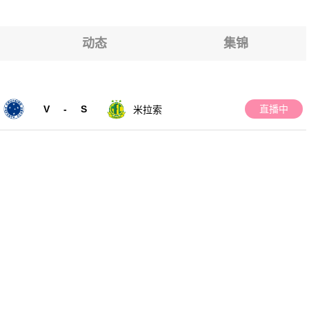
动态
集锦
V
-
S
直播中
米拉索