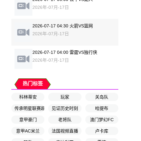
2026年-07月-17日
2026-07-17 04:30 火箭VS篮网
2026年-07月-17日
2026-07-17 04:00 雷霆VS独行侠
2026年-07月-17日
热门标签
科林蒂安
玩家
关岛队
传承明星联赛超级组第4轮
见证历史时刻
哈提布
意甲豪门
老将队
澳门梦幻FC
意甲AC米兰
法国视频直播
卢卡库