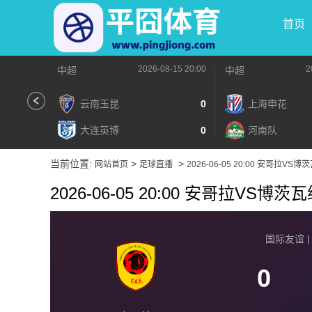
首页
2026-08-15 20:00
2
中超
中超
云南玉昆
0
上海申花
大连英博
0
河南队
当前位置:
>
>
网站首页
足球直播
2026-06-05 20:00 安哥拉VS博
2026-06-05 20:00 安哥拉VS博茨
国际友谊 | 2
0