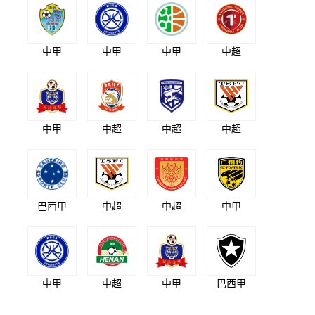
中甲
中甲
中甲
中超
中甲
中超
中超
中超
巴西甲
中超
中超
中甲
中甲
中超
中甲
巴西甲