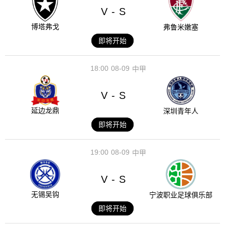
V
S
-
博塔弗戈
弗鲁米嫩塞
即将开始
18:00
08-09
中甲
V
S
-
延边龙鼎
深圳青年人
即将开始
19:00
08-09
中甲
V
S
-
无锡吴钩
宁波职业足球俱乐部
即将开始