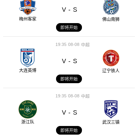
V
S
-
梅州客家
佛山南狮
即将开始
19:35
08-08
中超
V
S
-
大连英博
辽宁铁人
即将开始
19:35
08-08
中超
V
S
-
浙江队
武汉三镇
即将开始