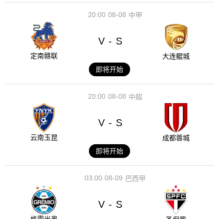
20:00
08-08
中甲
V
S
-
定南赣联
大连鲲城
即将开始
20:00
08-08
中超
V
S
-
云南玉昆
成都蓉城
即将开始
03:00
08-09
巴西甲
V
S
-