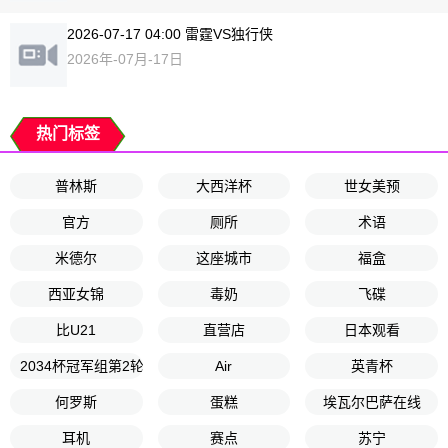
2026-07-17 04:00 雷霆VS独行侠
2026年-07月-17日
热门标签
普林斯
大西洋杯
世女美预
官方
厕所
术语
米德尔
这座城市
福盒
西亚女锦
毒奶
飞碟
比U21
直营店
日本观看
2034杯冠军组第2轮
Air
英青杯
何罗斯
蛋糕
埃瓦尔巴萨在线
耳机
赛点
苏宁