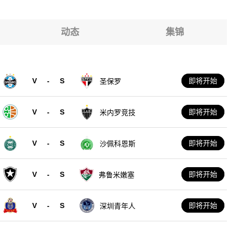
动态
集锦
V
-
S
即将开始
圣保罗
V
-
S
即将开始
米内罗竞技
V
-
S
即将开始
沙佩科恩斯
V
-
S
即将开始
弗鲁米嫩塞
V
-
S
即将开始
深圳青年人