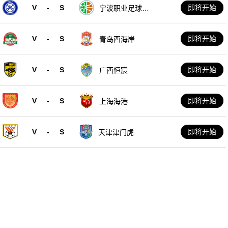
V
-
S
即将开始
宁波职业足球俱
乐部
V
-
S
即将开始
青岛西海岸
V
-
S
即将开始
广西恒宸
V
-
S
即将开始
上海海港
V
-
S
即将开始
天津津门虎