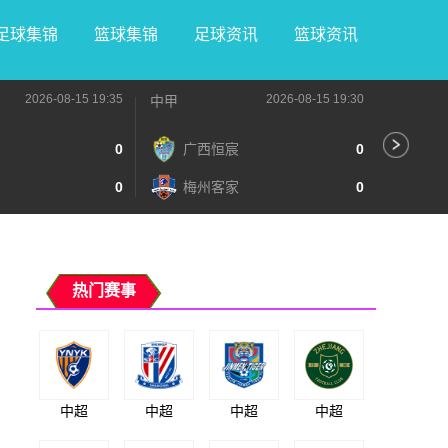
足球集锦
篮球集锦
足球资讯
篮球资讯
2026-08-15 19:35
2026-08-15 19:30
中甲
中甲
0
广西恒宸
0
无
0
梅州客家
0
广
热门赛事
中超
中超
中超
中超