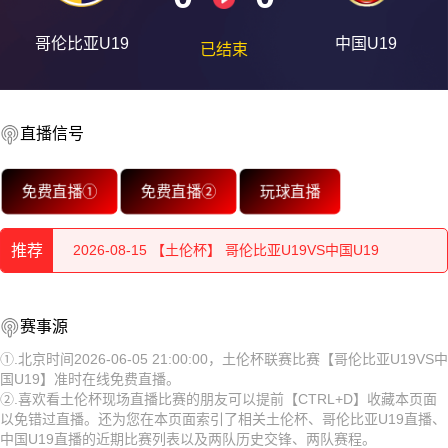
哥伦比亚U19
中国U19
已结束
直播信号
2026-08-15 【土伦杯】 哥伦比亚U19VS中国U19
免费直播①
免费直播②
玩球直播
2026-08-15 【土伦杯】 哥伦比亚U19VS中国U19
推荐
2026-08-15 【土伦杯】 哥伦比亚U19VS中国U19
2026-08-15 【土伦杯】 哥伦比亚U19VS中国U19
2026-08-15 【土伦杯】 哥伦比亚U19VS中国U19
赛事源
2026-08-15 【土伦杯】 哥伦比亚U19VS中国U19
2026-08-15 【土伦杯】 哥伦比亚U19VS中国U19
①.北京时间2026-06-05 21:00:00，土伦杯联赛比赛【哥伦比亚U19VS中
国U19】准时在线免费直播。
2026-08-15 【土伦杯】 哥伦比亚U19VS中国U19
2026-08-15 【土伦杯】 哥伦比亚U19VS中国U19
②.喜欢看土伦杯现场直播比赛的朋友可以提前【CTRL+D】收藏本页面
以免错过直播。还为您在本页面索引了相关土伦杯、哥伦比亚U19直播、
2026-08-15 【土伦杯】 哥伦比亚U19VS中国U19
2026-08-15 【土伦杯】 哥伦比亚U19VS中国U19
中国U19直播的近期比赛列表以及两队历史交锋、两队赛程。