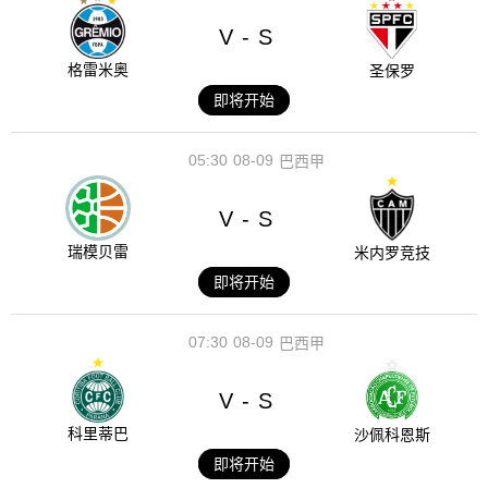
V
S
-
格雷米奥
圣保罗
即将开始
05:30
08-09
巴西甲
V
S
-
瑞模贝雷
米内罗竞技
即将开始
07:30
08-09
巴西甲
V
S
-
科里蒂巴
沙佩科恩斯
即将开始