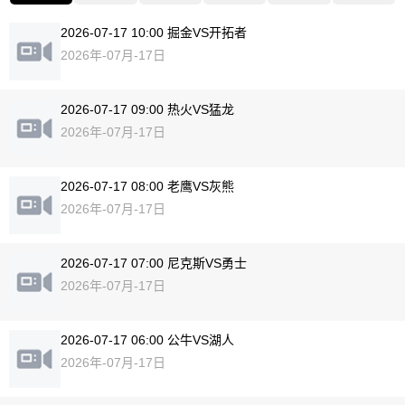
2026-07-17 10:00 掘金VS开拓者
2026年-07月-17日
2026-07-17 09:00 热火VS猛龙
2026年-07月-17日
2026-07-17 08:00 老鹰VS灰熊
2026年-07月-17日
2026-07-17 07:00 尼克斯VS勇士
2026年-07月-17日
2026-07-17 06:00 公牛VS湖人
2026年-07月-17日