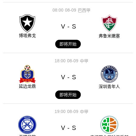
08:00
08-09
巴西甲
V
S
-
博塔弗戈
弗鲁米嫩塞
即将开始
18:00
08-09
中甲
V
S
-
延边龙鼎
深圳青年人
即将开始
19:00
08-09
中甲
V
S
-