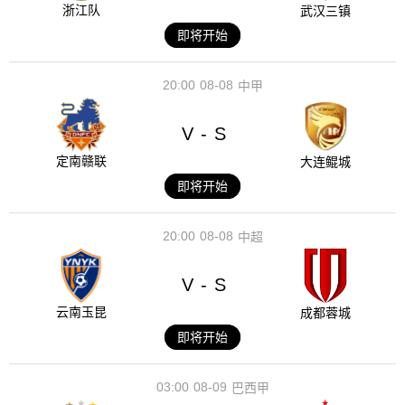
浙江队
武汉三镇
即将开始
20:00
08-08
中甲
V
S
-
定南赣联
大连鲲城
即将开始
20:00
08-08
中超
V
S
-
云南玉昆
成都蓉城
即将开始
03:00
08-09
巴西甲