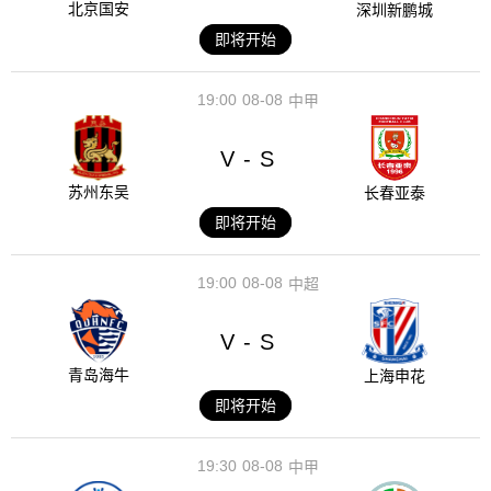
北京国安
深圳新鹏城
即将开始
19:00
08-08
中甲
V
S
-
苏州东吴
长春亚泰
即将开始
19:00
08-08
中超
V
S
-
青岛海牛
上海申花
即将开始
19:30
08-08
中甲