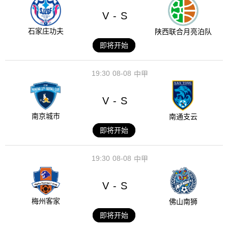
V
S
-
石家庄功夫
陕西联合月亮泊队
即将开始
19:30
08-08
中甲
V
S
-
南京城市
南通支云
即将开始
19:30
08-08
中甲
V
S
-
梅州客家
佛山南狮
即将开始