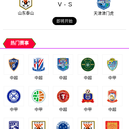
V
S
-
山东泰山
天津津门虎
即将开始
热门赛事
中超
中超
中超
中超
中甲
中甲
中甲
中超
中甲
中超