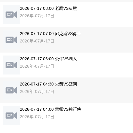
2026-07-17 08:00 老鹰VS灰熊
2026年-07月-17日
2026-07-17 07:00 尼克斯VS勇士
2026年-07月-17日
2026-07-17 06:00 公牛VS湖人
2026年-07月-17日
2026-07-17 04:30 火箭VS篮网
2026年-07月-17日
2026-07-17 04:00 雷霆VS独行侠
2026年-07月-17日