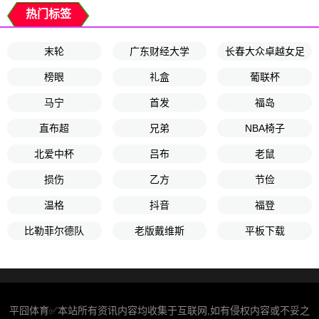
热门标签
末轮
广东财经大学
长春大众卓越女足
榜眼
礼盒
葡联杯
马宁
首发
福岛
直布超
兄弟
NBA椅子
北爱中杯
吕布
老鼠
损伤
乙方
节俭
温格
抖音
福登
比勒菲尔德队
老版戴维斯
平板下载
平囧体育✅本站所有资讯内容均收集于互联网,如有侵权内容或不妥之