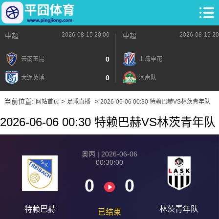
2026-08-15 20:00
2026-08-15 20
中超
中超
0
云南玉昆
上海申花
0
大连英博
河南队
当前位置:
>
>
网站首页
足球直播
2026-06-06 00:30 特赖巴赫VS林茨青年队
2026-06-06 00:30 特赖巴赫VS林茨青年队
奥丙 | 2026-06-06
00:30:00
0
0
特赖巴赫
林茨青年队
已结束