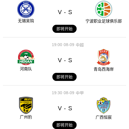
V
S
-
无锡吴钩
宁波职业足球俱乐部
即将开始
19:00
08-09
中超
V
S
-
河南队
青岛西海岸
即将开始
19:30
08-09
中甲
V
S
-
广州豹
广西恒宸
即将开始