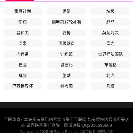
家庭计划
绷带
垃圾
伤病
德甲第17轮补赛
彪马
曼和夫
姿势
英超对决
温泉
顶级球员
富力
内存条
训练馆
世界杯法国队
扫脸
城德比
布拉格
拜服
董球
北汽
巴西世界杯
参考图
凡博
平囧体育✅本站所有资讯内容均收集于互联网,如有侵权内容或不妥之
处,请您联系我们删除。敬请谅解!QQ2016690669
网站地图
Copyright © 2025 All Rights Reserved 富饶体育