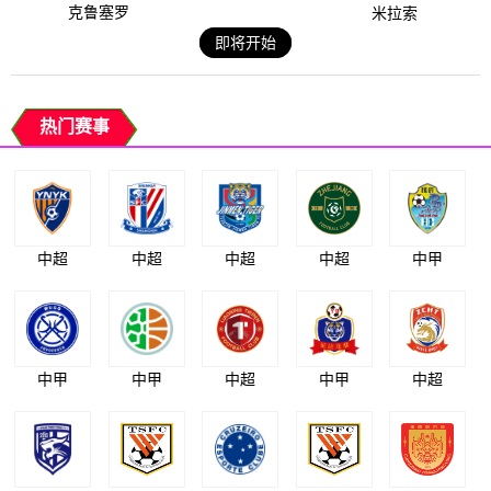
克鲁塞罗
米拉索
即将开始
热门赛事
中超
中超
中超
中超
中甲
中甲
中甲
中超
中甲
中超