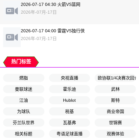
2026-07-17 04:30 火箭VS篮网
2026年-07月-17日
2026-07-17 04:00 雷霆VS独行侠
2026年-07月-17日
热门标签
燃脂
央视直播
欧协联1/4决赛次回合
曼联球迷
霍乐迪
武林
江油
Hublot
斯特
为球队
税基
商业帝国
芬兰队世界
瓦基弗
世锦赛
相关标题
粤语足球直播
观赛体验