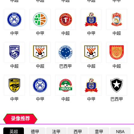
中超
中超
中超
中超
中甲
中甲
中甲
中超
中甲
中超
中超
中超
巴西甲
中超
中超
中甲
中甲
中超
中甲
巴西甲
录像推荐
英超
德甲
法甲
西甲
意甲
NBA