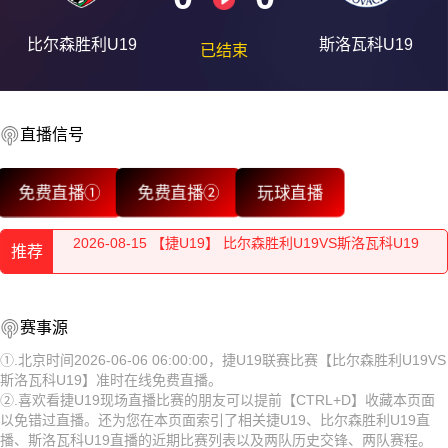
比尔森胜利U19
斯洛瓦科U19
已结束
2026-08-15 【捷U19】 比尔森胜利U19VS斯洛瓦科U19
直播信号
2026-08-15 【捷U19】 比尔森胜利U19VS斯洛瓦科U19
免费直播①
免费直播②
玩球直播
2026-08-15 【捷U19】 比尔森胜利U19VS斯洛瓦科U19
推荐
2026-08-15 【捷U19】 比尔森胜利U19VS斯洛瓦科U19
2026-08-15 【捷U19】 比尔森胜利U19VS斯洛瓦科U19
2026-08-15 【捷U19】 比尔森胜利U19VS斯洛瓦科U19
赛事源
2026-08-15 【捷U19】 比尔森胜利U19VS斯洛瓦科U19
2026-08-15 【捷U19】 比尔森胜利U19VS斯洛瓦科U19
①.北京时间2026-06-06 06:00:00，捷U19联赛比赛【比尔森胜利U19VS
斯洛瓦科U19】准时在线免费直播。
2026-08-15 【捷U19】 比尔森胜利U19VS斯洛瓦科U19
2026-08-15 【捷U19】 比尔森胜利U19VS斯洛瓦科U19
②.喜欢看捷U19现场直播比赛的朋友可以提前【CTRL+D】收藏本页面
以免错过直播。还为您在本页面索引了相关捷U19、比尔森胜利U19直
2026-08-15 【捷U19】 比尔森胜利U19VS斯洛瓦科U19
2026-08-15 【捷U19】 比尔森胜利U19VS斯洛瓦科U19
播、斯洛瓦科U19直播的近期比赛列表以及两队历史交锋、两队赛程。