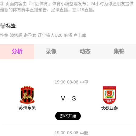
③.页面内容由『平囧体育』体育小编整理发布；24小时为球迷朋友提供
2026-08-15 【捷U19】 比尔森胜利U19VS斯洛瓦科U19
2026-08-15 【捷U19】 比尔森胜利U19VS斯洛瓦科U19
最新的体育赛事直播预告、足球直播，捷U19直播。
2026-08-14 【捷U19】 比尔森胜利U19VS斯洛瓦科U19
2026-08-15 【捷U19】 比尔森胜利U19VS斯洛瓦科U19
标签
2026-08-15 【捷U19】 比尔森胜利U19VS斯洛瓦科U19
性格
澳塔超
避孕套
辽宁铁人U20
麻将
卢卡库
2026-08-15 【捷U19】 比尔森胜利U19VS斯洛瓦科U19
分析
录像
动态
集锦
2026-08-15 【捷U19】 比尔森胜利U19VS斯洛瓦科U19
2026-08-14 【捷U19】 比尔森胜利U19VS斯洛瓦科U19
19:00
08-08
中甲
V
S
-
苏州东吴
长春亚泰
即将开始
19:00
08-08
中超