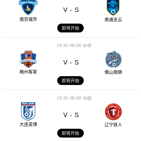
V
S
-
南京城市
南通支云
即将开始
19:30
08-08
中甲
V
S
-
梅州客家
佛山南狮
即将开始
19:35
08-08
中超
V
S
-
大连英博
辽宁铁人
即将开始