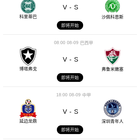
V
S
-
科里蒂巴
沙佩科恩斯
即将开始
08:00
08-09
巴西甲
V
S
-
博塔弗戈
弗鲁米嫩塞
即将开始
18:00
08-09
中甲
V
S
-
延边龙鼎
深圳青年人
即将开始