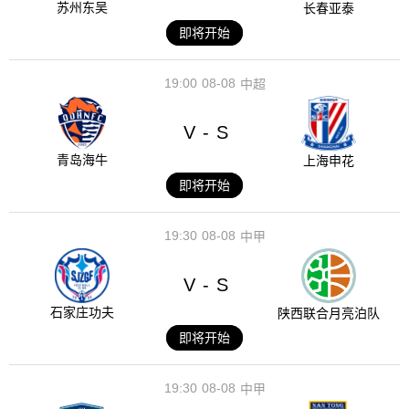
苏州东吴
长春亚泰
即将开始
19:00
08-08
中超
V
S
-
青岛海牛
上海申花
即将开始
19:30
08-08
中甲
V
S
-
石家庄功夫
陕西联合月亮泊队
即将开始
19:30
08-08
中甲