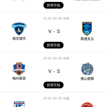
即将开始
19:30
08-08
中甲
V
S
-
南京城市
南通支云
即将开始
19:30
08-08
中甲
V
S
-
梅州客家
佛山南狮
即将开始
19:35
08-08
中超