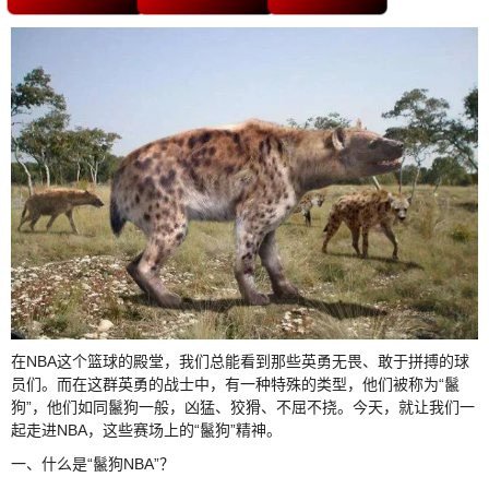
在NBA这个篮球的殿堂，我们总能看到那些英勇无畏、敢于拼搏的球
员们。而在这群英勇的战士中，有一种特殊的类型，他们被称为“鬣
狗”，他们如同鬣狗一般，凶猛、狡猾、不屈不挠。今天，就让我们一
起走进NBA，这些赛场上的“鬣狗”精神。
一、什么是“鬣狗NBA”？