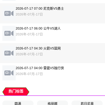
2026-07-17 07:00 尼克斯VS勇士
2026年-07月-17日
2026-07-17 06:00 公牛VS湖人
2026年-07月-17日
2026-07-17 04:30 火箭VS篮网
2026年-07月-17日
2026-07-17 04:00 雷霆VS独行侠
2026年-07月-17日
热门标签
圆满
格丽娜
若日尼奥