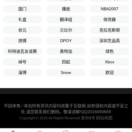
国门
播放
NBA2007
礼盒
翻译组
修改器
状元
兰比尔
克拉克斯顿
拼搏
DPOY
深圳艺品高
科特迪瓦友谊赛
奥特加
绿色
绰号
四起
Xbox
淄博
Snow
欧冠
平囧体育✅本站所有资讯内容均收集于互联网,如有侵权内容或不妥之
处,请您联系我们删除。敬请谅解!QQ2016690669
网站地图
Copyright © 2025 All Rights Reserved 富饶体育