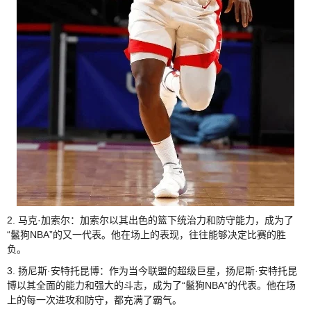
2. 马克·加索尔：加索尔以其出色的篮下统治力和防守能力，成为了
“鬣狗NBA”的又一代表。他在场上的表现，往往能够决定比赛的胜
负。
3. 扬尼斯·安特托昆博：作为当今联盟的超级巨星，扬尼斯·安特托昆
博以其全面的能力和强大的斗志，成为了“鬣狗NBA”的代表。他在场
上的每一次进攻和防守，都充满了霸气。