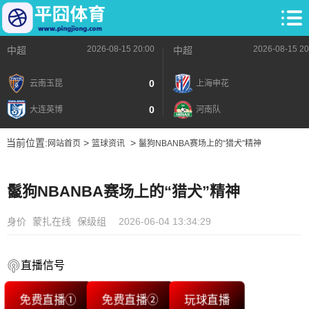
2026-08-15 20:00
2026-08-15 20
中超
中超
0
云南玉昆
上海申花
0
大连英博
河南队
当前位置:
>
>
网站首页
篮球资讯
鬣狗NBANBA赛场上的“猎犬”精神
鬣狗NBANBA赛场上的“猎犬”精神
身价
蒙扎在线
保级组
2026-06-04 13:34:29
直播信号
免费直播①
免费直播②
玩球直播