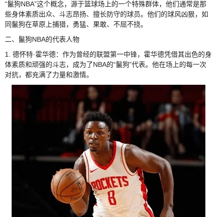
“鬣狗NBA”这个概念，源于篮球场上的一个特殊群体，他们通常是那
些身体素质出众、斗志昂扬、擅长防守的球员。他们的球风凶狠，如
同鬣狗在草原上捕猎，勇猛、果敢、不屈不挠。
二、鬣狗NBA的代表人物
1. 德怀特·霍华德：作为曾经的联盟第一中锋，霍华德凭借其出色的身
体素质和顽强的斗志，成为了NBA的“鬣狗”代表。他在场上的每一次
对抗，都充满了力量和激情。