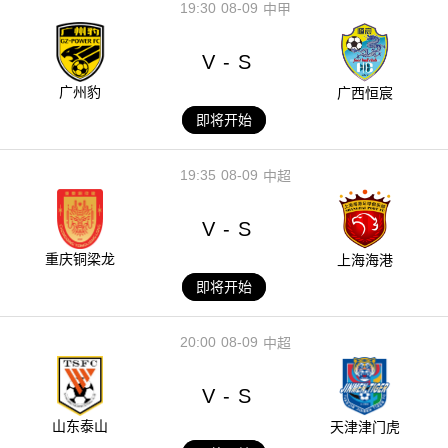
19:30
08-09
中甲
V
S
-
广州豹
广西恒宸
即将开始
19:35
08-09
中超
V
S
-
重庆铜梁龙
上海海港
即将开始
20:00
08-09
中超
V
S
-
山东泰山
天津津门虎