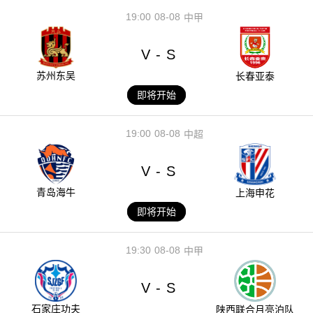
19:00
08-08
中甲
V
S
-
苏州东吴
长春亚泰
即将开始
19:00
08-08
中超
V
S
-
青岛海牛
上海申花
即将开始
19:30
08-08
中甲
V
S
-
石家庄功夫
陕西联合月亮泊队