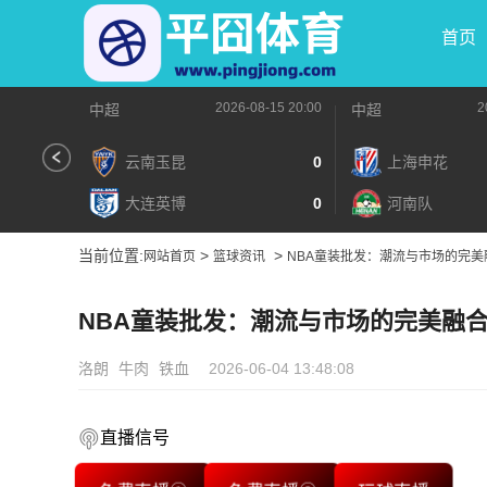
首页
2026-08-15 20:00
2
中超
中超
云南玉昆
0
上海申花
大连英博
0
河南队
当前位置:
>
>
网站首页
篮球资讯
NBA童装批发：潮流与市场的完美
NBA童装批发：潮流与市场的完美融
洛朗
牛肉
铁血
2026-06-04 13:48:08
直播信号