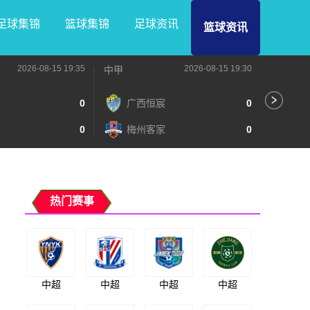
足球集锦
篮球集锦
足球资讯
篮球资讯
2026-08-15 19:35
2026-08-15 19:30
中甲
中甲
0
广西恒宸
0
无
0
梅州客家
0
广
热门赛事
中超
中超
中超
中超