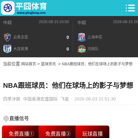
2026-08-15 20:00
2026-08-15 20
中超
中超
0
云南玉昆
上海申花
0
大连英博
河南队
当前位置:
>
>
网站首页
篮球资讯
NBA跟班球员：他们在球场上的影子与梦想
NBA跟班球员：他们在球场上的影子与梦想
四季沐歌
中国香港宏盛国际
飞星
2026-06-03 21:51:30
直播信号
免费直播①
免费直播②
玩球直播