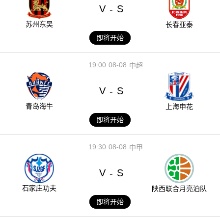
V
S
-
苏州东吴
长春亚泰
即将开始
19:00
08-08
中超
V
S
-
青岛海牛
上海申花
即将开始
19:30
08-08
中甲
V
S
-
石家庄功夫
陕西联合月亮泊队
即将开始