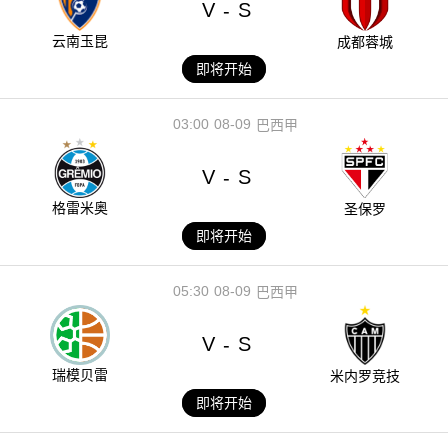
V
S
-
云南玉昆
成都蓉城
即将开始
03:00
08-09
巴西甲
V
S
-
格雷米奥
圣保罗
即将开始
05:30
08-09
巴西甲
V
S
-
瑞模贝雷
米内罗竞技
即将开始