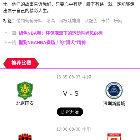
士。他们的故事告诉我们，只要心中有梦，脚下有路，就一定能够走
出属于自己的精彩人生。
标签
：
带领葡萄牙队
增高
阿根廷雄鹰
队配色
卡特
乐网
上一篇:
绿色NBA鞋：环保潮流下的运动时尚风向标
下一篇:
鬣狗NBANBA赛场上的“猎犬”精神
推荐比赛
19:35
08-07
中超
V
S
-
北京国安
深圳新鹏城
即将开始
19:00
08-08
中甲