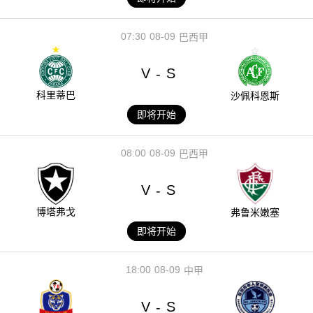
07:30
08-09
巴西甲
V
S
-
科里蒂巴
沙佩科恩斯
即将开始
08:00
08-09
巴西甲
V
S
-
博塔弗戈
弗鲁米嫩塞
即将开始
18:00
08-09
中甲
V
S
-