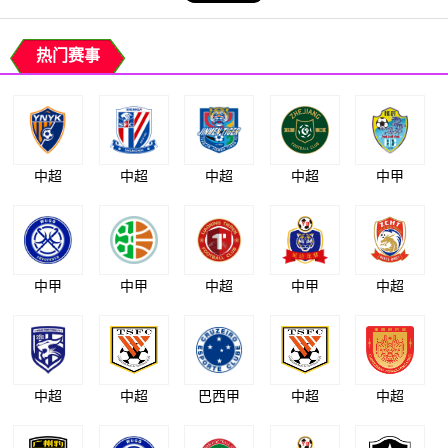
热门赛事
中超
中超
中超
中超
中甲
中甲
中甲
中超
中甲
中超
中超
中超
巴西甲
中超
中超