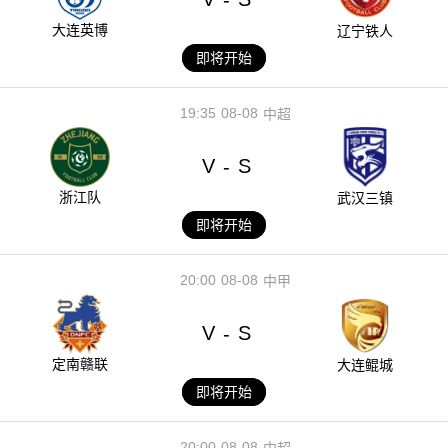
大连英博
辽宁铁人
即将开始
19:35
08-08
中超
V
S
-
浙江队
武汉三镇
即将开始
20:00
08-08
中甲
V
S
-
定南赣联
大连鲲城
即将开始
20:00
08-08
中超