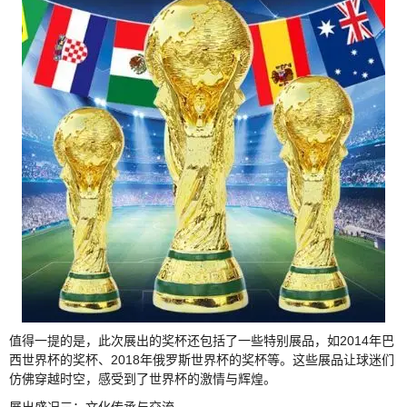
值得一提的是，此次展出的奖杯还包括了一些特别展品，如2014年巴
西世界杯的奖杯、2018年俄罗斯世界杯的奖杯等。这些展品让球迷们
仿佛穿越时空，感受到了世界杯的激情与辉煌。