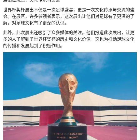
展出盛况三：文化传承与交流
世界杯奖杯展出不仅是一次足球盛宴，更是一次文化传承与交流的盛
会。在展区，许多参观者表示，这次展出让他们对足球有了更深的了
解，对足球文化有了更深的认识。
此外，此次展出还吸引了众多媒体的关注。他们报道此次展出，让更
多的人了解到了世界杯奖杯的历史和文化价值。这也为推动足球文化
的传播和发展起到了积极作用。