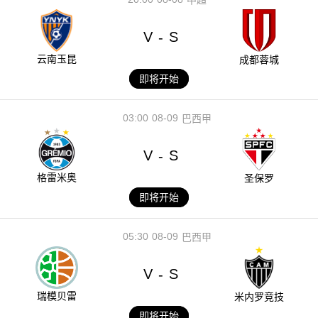
V
S
-
云南玉昆
成都蓉城
即将开始
03:00
08-09
巴西甲
V
S
-
格雷米奥
圣保罗
即将开始
05:30
08-09
巴西甲
V
S
-
瑞模贝雷
米内罗竞技
即将开始