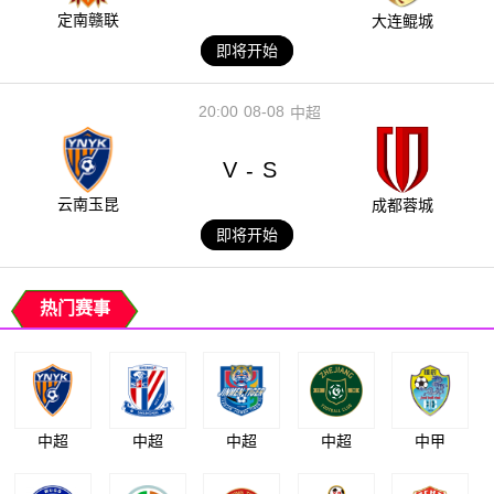
定南赣联
大连鲲城
即将开始
20:00
08-08
中超
V
S
-
云南玉昆
成都蓉城
即将开始
热门赛事
中超
中超
中超
中超
中甲