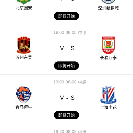
北京国安
深圳新鹏城
即将开始
19:00
08-08
中甲
V
S
-
苏州东吴
长春亚泰
即将开始
19:00
08-08
中超
V
S
-
青岛海牛
上海申花
即将开始
19:30
08-08
中甲