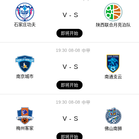
V
S
-
石家庄功夫
陕西联合月亮泊队
即将开始
19:30
08-08
中甲
V
S
-
南京城市
南通支云
即将开始
19:30
08-08
中甲
V
S
-
梅州客家
佛山南狮
即将开始