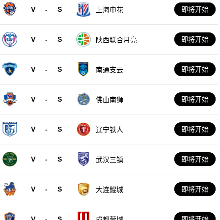
V
-
S
即将开始
上海申花
V
-
S
即将开始
陕西联合月亮泊
队
V
-
S
即将开始
南通支云
V
-
S
即将开始
佛山南狮
V
-
S
即将开始
辽宁铁人
V
-
S
即将开始
武汉三镇
V
-
S
即将开始
大连鲲城
V
-
S
即将开始
成都蓉城