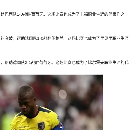
助巴西队1-0战胜葡萄牙。这场比赛也成为了卡福职业生涯的代表作之
的突破，帮助法国队1-0战胜英格兰。这场比赛也成为了里贝里职业生涯
，帮助德国队2-1战胜葡萄牙。这场比赛也成为了比尔霍夫职业生涯的代