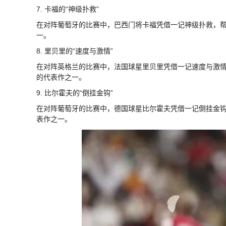
7. 卡福的“神级扑救”
在对阵葡萄牙的比赛中，巴西门将卡福凭借一记神级扑救，帮
一。
8. 里贝里的“速度与激情”
在对阵英格兰的比赛中，法国球星里贝里凭借一记速度与激情
的代表作之一。
9. 比尔霍夫的“倒挂金钩”
在对阵葡萄牙的比赛中，德国球星比尔霍夫凭借一记倒挂金钩
表作之一。