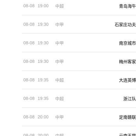
08-08
19:00
中超
青岛海牛
08-08
19:30
中甲
石家庄功夫
08-08
19:30
中甲
南京城市
08-08
19:30
中甲
梅州客家
08-08
19:35
中超
大连英博
08-08
19:35
中超
浙江队
08-08
20:00
中甲
定南赣联
08-08
20:00
中超
云南玉昆