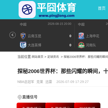
首页
2026-08-15 20:00
2
中超
中超
云南玉昆
0
上海申花
大连英博
0
河南队
当前位置:
>
>
网站首页
足球资讯
探秘2006世界杯：那些闪耀的瞬
探秘2006世界杯：那些闪耀的瞬间，
NBA总冠军
克莱
迅雷
2026-07-09 17:29:27
直播信号