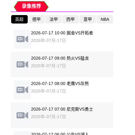
录像推荐
英超
德甲
法甲
西甲
意甲
NBA
2026-07-17 10:00 掘金VS开拓者
2026年-07月-17日
2026-07-17 09:00 热火VS猛龙
2026年-07月-17日
2026-07-17 08:00 老鹰VS灰熊
2026年-07月-17日
2026-07-17 07:00 尼克斯VS勇士
2026年-07月-17日
2026-07-17 06:00 公牛VS湖人