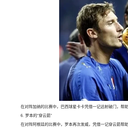
在对阵加纳的比赛中，巴西球星卡卡凭借一记远射破门，帮助
6. 罗本的“穿云箭”
在对阵阿根廷的比赛中，罗本再次发威，凭借一记穿云箭帮助