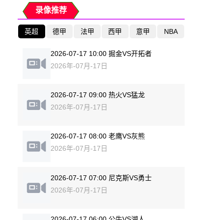
录像推荐
英超
德甲
法甲
西甲
意甲
NBA
2026-07-17 10:00 掘金VS开拓者
2026年-07月-17日
2026-07-17 09:00 热火VS猛龙
2026年-07月-17日
2026-07-17 08:00 老鹰VS灰熊
2026年-07月-17日
2026-07-17 07:00 尼克斯VS勇士
2026年-07月-17日
2026-07-17 06:00 公牛VS湖人