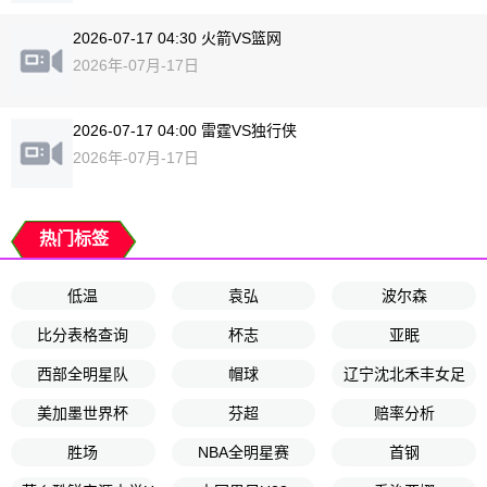
2026-07-17 04:30 火箭VS篮网
2026年-07月-17日
2026-07-17 04:00 雷霆VS独行侠
2026年-07月-17日
热门标签
低温
袁弘
波尔森
比分表格查询
杯志
亚眠
西部全明星队
帽球
辽宁沈北禾丰女足
美加墨世界杯
芬超
赔率分析
胜场
NBA全明星赛
首钢