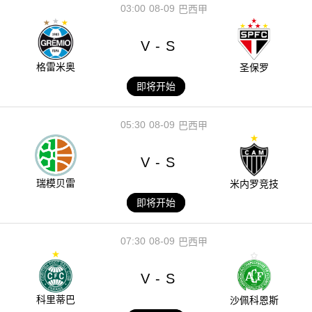
03:00
08-09
巴西甲
V
S
-
格雷米奥
圣保罗
即将开始
05:30
08-09
巴西甲
V
S
-
瑞模贝雷
米内罗竞技
即将开始
07:30
08-09
巴西甲
V
S
-
科里蒂巴
沙佩科恩斯