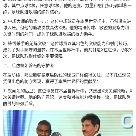
球，其中点球X粒，任意球X粒。他的速度、力量和射门技巧都堪称一
绝，是球队进攻端的绝对核心。
2. 中场大师的致命一击：这位中场球员在本届世界杯中，虽然没有进
球入账，但他的助攻次数高达X次。他的精准传球、敏锐的观察力和
关键时刻的射门，成为了球队进攻端的得力助手。
3. 锋线杀手的无解突破：这位球员以其出色的突破能力和射门技巧，
成为了对手防守的噩梦。在本届世界杯中，他共打进X粒进球，助攻X
次，是球队取得佳绩的重要保障。
二、后防坚如磐石的守护者
在后防线，那些能够稳定后防线的球员同样值得关注。以下几位球员
凭借出色的防守表现，赢得了本届世界杯的贡献奖：
1. 铁闸般的后卫：这位球员在本届世界杯中，共送出X次关键抢断，X
次关键拦截。他的防守意识、速度和对抗能力都堪称一流，是球队后
防线的坚强后盾。