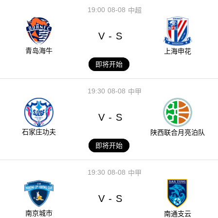
19:00
08-08
中超
V
S
-
青岛海牛
上海申花
即将开始
19:30
08-08
中甲
V
S
-
石家庄功夫
陕西联合月亮泊队
即将开始
19:30
08-08
中甲
V
S
-
南京城市
南通支云