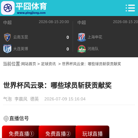
2026-08-15 20:00
2026-08-15 20
中超
中超
0
云南玉昆
上海申花
0
大连英博
河南队
当前位置:
>
>
网站首页
足球资讯
世界杯风云录：哪些球员斩获贡献奖
世界杯风云录：哪些球员斩获贡献奖
气泡
李晨风
德英
2026-07-09 15:16:04
直播信号
免费直播①
免费直播②
玩球直播