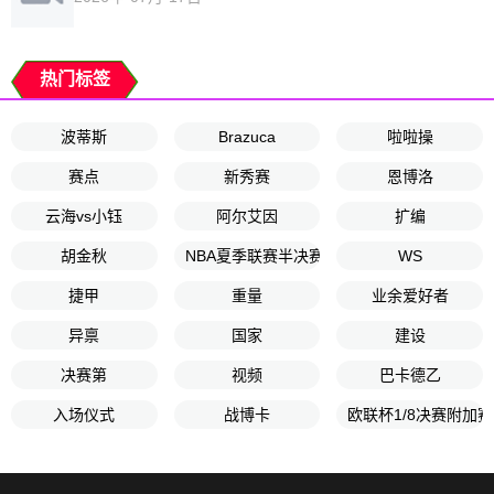
热门标签
波蒂斯
Brazuca
啦啦操
赛点
新秀赛
恩博洛
云海vs小钰
阿尔艾因
扩编
胡金秋
NBA夏季联赛半决赛
WS
捷甲
重量
业余爱好者
异禀
国家
建设
决赛第
视频
巴卡德乙
入场仪式
战博卡
欧联杯1/8决赛附加