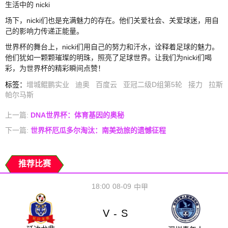
生活中的 nicki
场下，nicki们也是充满魅力的存在。他们关爱社会、关爱球迷，用自
己的影响力传递正能量。
世界杯的舞台上，nicki们用自己的努力和汗水，诠释着足球的魅力。
他们犹如一颗颗璀璨的明珠，照亮了足球世界。让我们为nicki们喝
彩，为世界杯的精彩瞬间点赞！
标签
：
增城鲲鹏实业
迪奥
百度云
亚冠二级D组第5轮
接力
拉斯
帕尔马斯
上一篇:
DNA世界杯：体育基因的奥秘
下一篇:
世界杯厄瓜多尔淘汰：南美劲旅的遗憾征程
推荐比赛
18:00
08-09
中甲
V
S
-