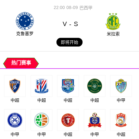
22:00
08-09
巴西甲
V
S
-
克鲁塞罗
米拉索
即将开始
热门赛事
中超
中超
中超
中超
中甲
中甲
中甲
中超
中甲
中超