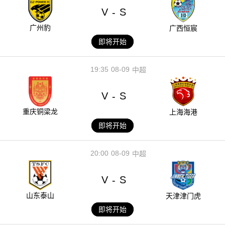
V
S
-
广州豹
广西恒宸
即将开始
19:35
08-09
中超
V
S
-
重庆铜梁龙
上海海港
即将开始
20:00
08-09
中超
V
S
-
山东泰山
天津津门虎
即将开始