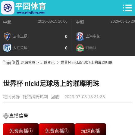
2026-08-15 20:00
2026-08-15 20
中超
中超
0
云南玉昆
上海申花
0
大连英博
河南队
当前位置:
>
>
网站首页
足球资讯
世界杯 nicki足球场上的璀璨明珠
世界杯 nicki足球场上的璀璨明珠
福冈黄蜂
托特纳姆热刺
回放
2026-07-08 18:31:33
直播信号
免费直播①
免费直播②
玩球直播