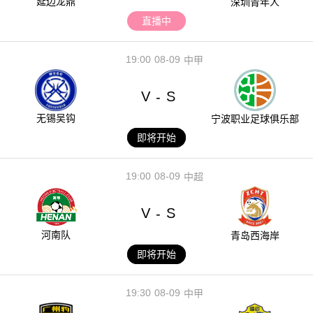
延边龙鼎
深圳青年人
直播中
19:00
08-09
中甲
V
S
-
无锡吴钩
宁波职业足球俱乐部
即将开始
19:00
08-09
中超
V
S
-
河南队
青岛西海岸
即将开始
19:30
08-09
中甲