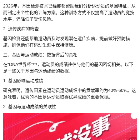
2026年，基因检测技术已经能够帮助我们分析运动员的基因特征，从
而制定出个性化的训练方案。这种训练方式不仅提高了运动员的竞技
水平，还降低了受伤风险。
2. 遗传疾病的筛查
基因检测还能帮助运动员及时发现潜在遗传疾病，提前做好预防措
施，确保他们在运动生涯中保持健康。
三、基因与运动成绩：数据背后的真相
在“DNA世界杯”中，运动员的成绩往往与他们的基因密切相关。以下
是一些关于基因与运动成绩的数据：
1. 基因影响运动成绩
研究表明，遗传因素在运动员运动成绩中的贡献率约为40%-60%。这
意味着，优秀的基因是运动员取得优异成绩的重要保障。
2. 基因与运动成绩的关联性