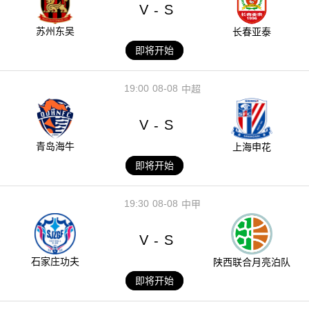
V
S
-
苏州东吴
长春亚泰
即将开始
19:00
08-08
中超
V
S
-
青岛海牛
上海申花
即将开始
19:30
08-08
中甲
V
S
-
石家庄功夫
陕西联合月亮泊队
即将开始