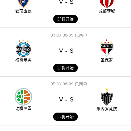
V
S
-
云南玉昆
成都蓉城
即将开始
03:00
08-09
巴西甲
V
S
-
格雷米奥
圣保罗
即将开始
05:30
08-09
巴西甲
V
S
-
瑞模贝雷
米内罗竞技
即将开始