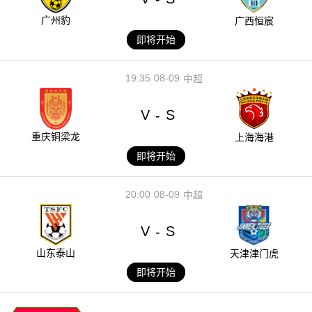
广州豹
广西恒宸
即将开始
19:35
08-09
中超
V
S
-
重庆铜梁龙
上海海港
即将开始
20:00
08-09
中超
V
S
-
山东泰山
天津津门虎
即将开始