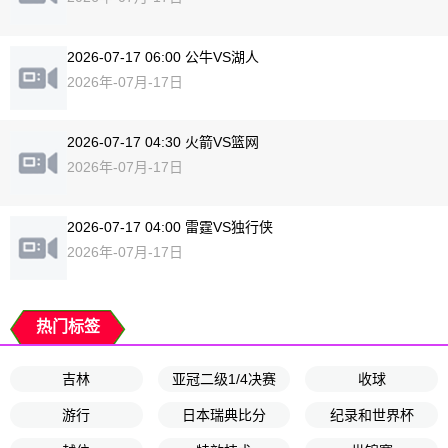
2026-07-17 06:00 公牛VS湖人
2026年-07月-17日
2026-07-17 04:30 火箭VS篮网
2026年-07月-17日
2026-07-17 04:00 雷霆VS独行侠
2026年-07月-17日
热门标签
吉林
亚冠二级1/4决赛
收球
游行
日本瑞典比分
纪录和世界杯