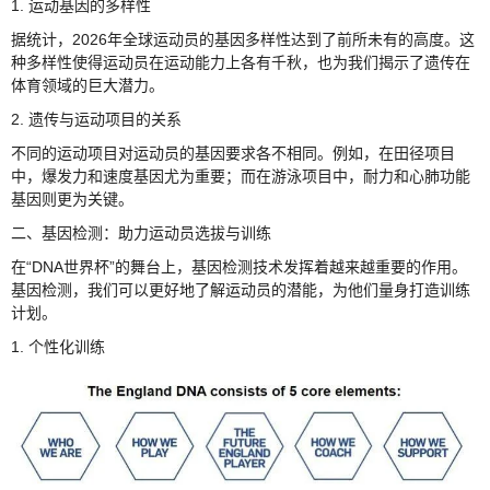
1. 运动基因的多样性
据统计，2026年全球运动员的基因多样性达到了前所未有的高度。这
种多样性使得运动员在运动能力上各有千秋，也为我们揭示了遗传在
体育领域的巨大潜力。
2. 遗传与运动项目的关系
不同的运动项目对运动员的基因要求各不相同。例如，在田径项目
中，爆发力和速度基因尤为重要；而在游泳项目中，耐力和心肺功能
基因则更为关键。
二、基因检测：助力运动员选拔与训练
在“DNA世界杯”的舞台上，基因检测技术发挥着越来越重要的作用。
基因检测，我们可以更好地了解运动员的潜能，为他们量身打造训练
计划。
1. 个性化训练