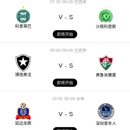
07:30
08-09
巴西甲
V
S
-
科里蒂巴
沙佩科恩斯
即将开始
08:00
08-09
巴西甲
V
S
-
博塔弗戈
弗鲁米嫩塞
即将开始
18:00
08-09
中甲
V
S
-
延边龙鼎
深圳青年人