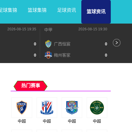
足球集锦
篮球集锦
足球资讯
篮球资讯
2026-08-15 19:35
2026-08-15 19:30
中甲
中甲
0
广西恒宸
0
无
0
梅州客家
0
广
热门赛事
中超
中超
中超
中超