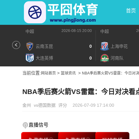
首页
2026-08-15 20:00
2
中超
中超
云南玉昆
0
上海申花
大连英博
0
河南队
当前位置:
>
>
网站首页
篮球资讯
NBA季后赛火箭VS雷霆：今日对
NBA季后赛火箭VS雷霆：今日对决看
金州
vs德国数据
评分
2026-07-09 17:14:00
直播信号