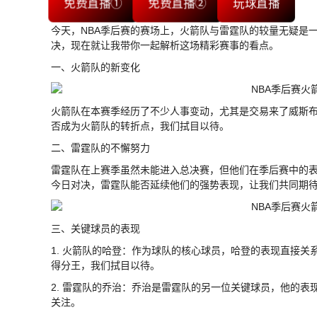
免费直播①
免费直播②
玩球直播
今天，NBA季后赛的赛场上，火箭队与雷霆队的较量无疑是
决，现在就让我带你一起解析这场精彩赛事的看点。
一、火箭队的新变化
火箭队在本赛季经历了不少人事变动，尤其是交易来了威斯
否成为火箭队的转折点，我们拭目以待。
二、雷霆队的不懈努力
雷霆队在上赛季虽然未能进入总决赛，但他们在季后赛中的
今日对决，雷霆队能否延续他们的强势表现，让我们共同期
三、关键球员的表现
1. 火箭队的哈登：作为球队的核心球员，哈登的表现直接
得分王，我们拭目以待。
2. 雷霆队的乔治：乔治是雷霆队的另一位关键球员，他的
关注。