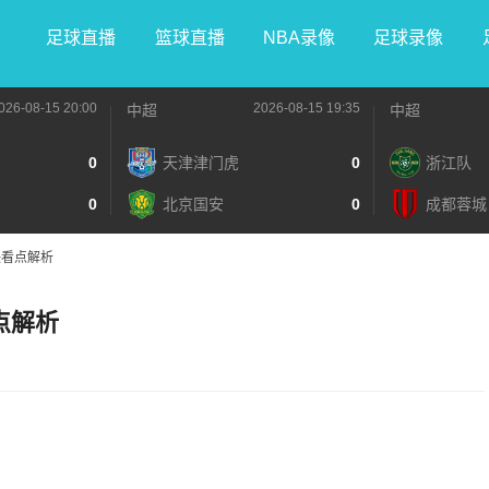
足球直播
篮球直播
NBA录像
足球录像
026-08-15 20:00
2026-08-15 19:35
中超
中超
0
天津津门虎
0
浙江队
0
北京国安
0
成都蓉城
决看点解析
点解析