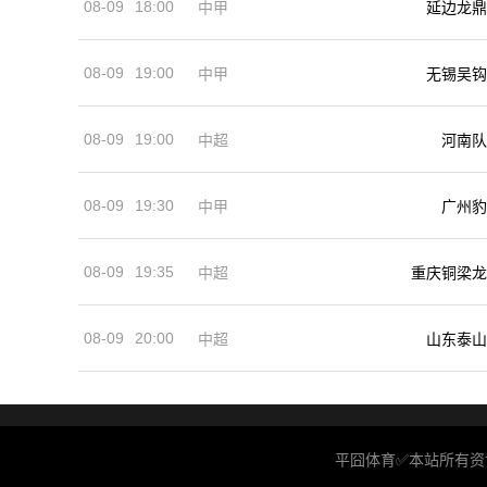
08-09
18:00
中甲
延边龙鼎
08-09
19:00
中甲
无锡吴钩
08-09
19:00
河南队
中超
08-09
19:30
中甲
广州豹
08-09
19:35
中超
重庆铜梁龙
08-09
20:00
中超
山东泰山
平囧体育✅本站所有资讯