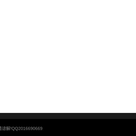
QQ2016690669