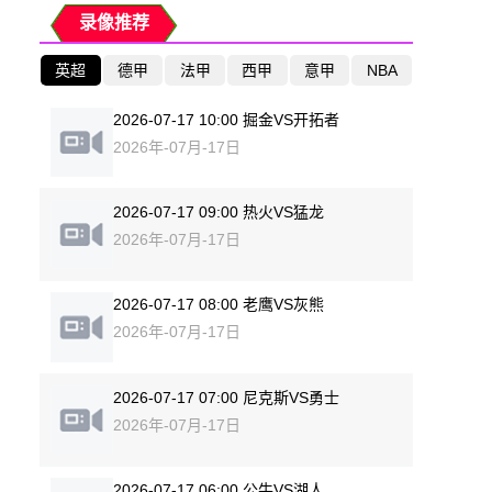
录像推荐
英超
德甲
法甲
西甲
意甲
NBA
2026-07-17 10:00 掘金VS开拓者
2026年-07月-17日
2026-07-17 09:00 热火VS猛龙
2026年-07月-17日
2026-07-17 08:00 老鹰VS灰熊
2026年-07月-17日
2026-07-17 07:00 尼克斯VS勇士
2026年-07月-17日
2026-07-17 06:00 公牛VS湖人