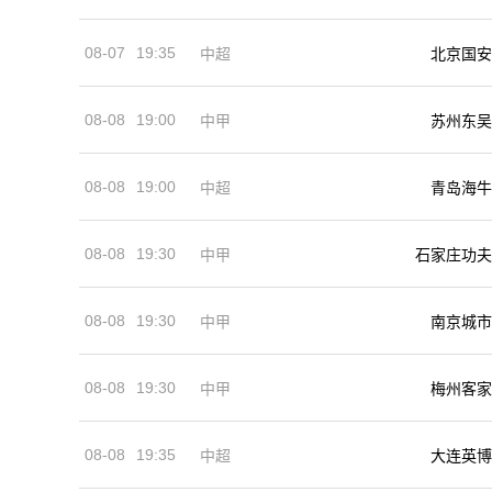
08-07
19:35
中超
北京国安
08-08
19:00
中甲
苏州东吴
08-08
19:00
中超
青岛海牛
08-08
19:30
中甲
石家庄功夫
08-08
19:30
中甲
南京城市
08-08
19:30
中甲
梅州客家
08-08
19:35
中超
大连英博