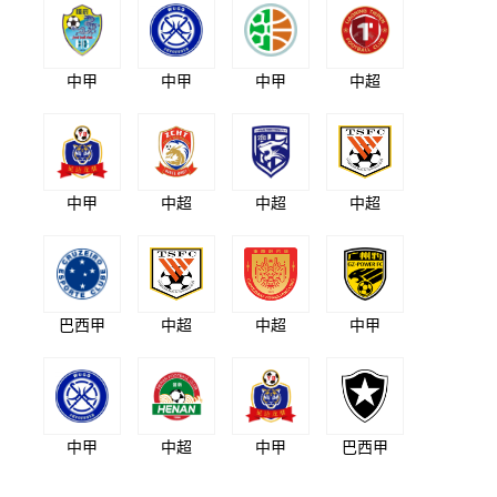
中甲
中甲
中甲
中超
中甲
中超
中超
中超
巴西甲
中超
中超
中甲
中甲
中超
中甲
巴西甲