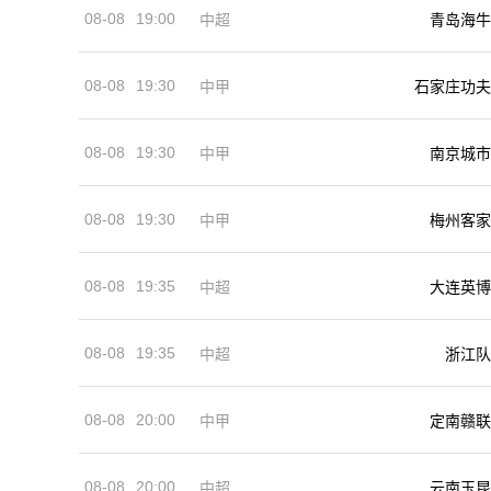
08-08
19:00
中超
青岛海牛
08-08
19:30
中甲
石家庄功夫
08-08
19:30
中甲
南京城市
08-08
19:30
中甲
梅州客家
08-08
19:35
中超
大连英博
08-08
19:35
中超
浙江队
08-08
20:00
中甲
定南赣联
08-08
20:00
中超
云南玉昆