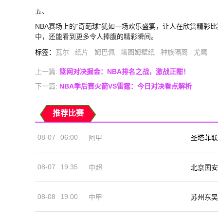
五、
NBA赛场上的“奇葩球”犹如一场欢乐盛宴，让人在欣赏精
中，还能看到更多令人捧腹的精彩瞬间。
标签
：
瓦尔
纸片
姆巴佩
塔图姆壁纸
种族隔离
尤鹰
上一篇:
篮网对决掘金：NBA排名之战，激战正酣！
下一篇:
NBA季后赛火箭VS雷霆：今日对决看点解析
推荐比赛
08-07
06:00
阿甲
圣塔菲联
08-07
19:35
中超
北京国安
08-08
19:00
中甲
苏州东吴