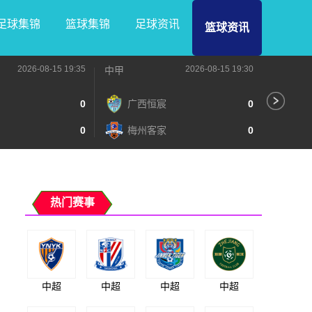
足球集锦
篮球集锦
足球资讯
篮球资讯
2026-08-15 19:35
2026-08-15 19:30
中甲
中甲
0
广西恒宸
0
无
0
梅州客家
0
广
热门赛事
中超
中超
中超
中超