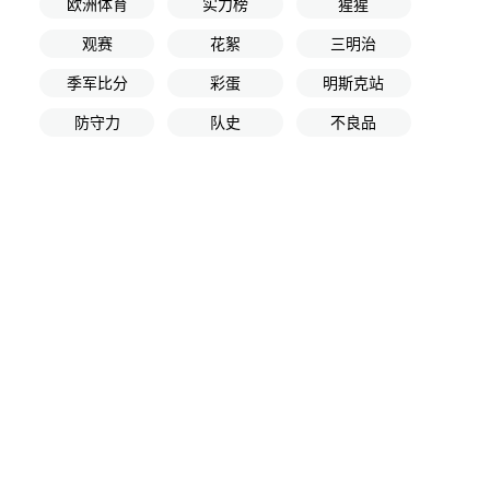
欧洲体育
实力榜
猩猩
观赛
花絮
三明治
季军比分
彩蛋
明斯克站
防守力
队史
不良品