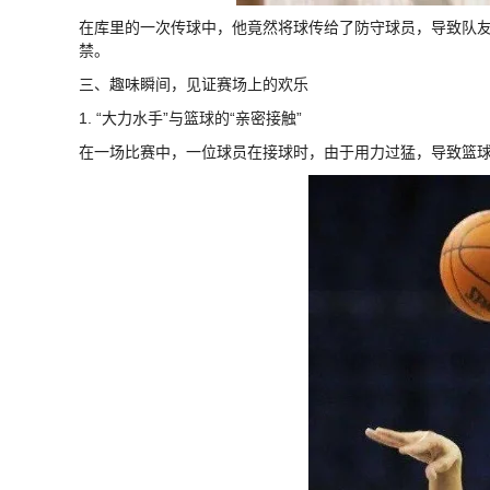
在库里的一次传球中，他竟然将球传给了防守球员，导致队友
禁。
三、趣味瞬间，见证赛场上的欢乐
1. “大力水手”与篮球的“亲密接触”
在一场比赛中，一位球员在接球时，由于用力过猛，导致篮球