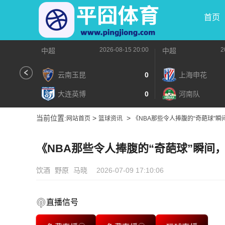
首页
2026-08-15 20:00
2
中超
中超
云南玉昆
0
上海申花
大连英博
0
河南队
当前位置:
>
>
网站首页
篮球资讯
《NBA那些令人捧腹的“奇葩球”
《NBA那些令人捧腹的“奇葩球”瞬间
饮酒
野原
马晓
2026-07-09 17:10:06
直播信号