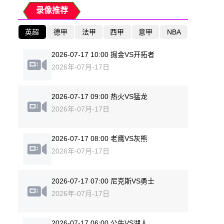
录像推荐
英超
德甲
法甲
西甲
意甲
NBA
2026-07-17 10:00 掘金VS开拓者
2026年-07月-17日
2026-07-17 09:00 热火VS猛龙
2026年-07月-17日
2026-07-17 08:00 老鹰VS灰熊
2026年-07月-17日
2026-07-17 07:00 尼克斯VS勇士
2026年-07月-17日
2026-07-17 06:00 公牛VS湖人