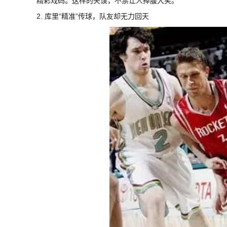
精彩戏码。这样的失误，不禁让人捧腹大笑。
2. 库里“精准”传球，队友却无力回天