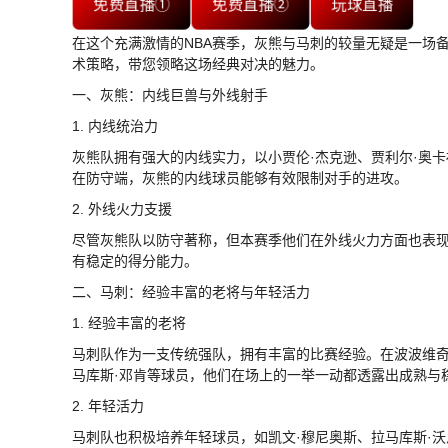
免费直播①
免费直播②
玩球直播
在这个充满激情的NBA赛季，灰熊与马刺的较量无疑是一场
术策略，带您领略这场经典对决的魅力。
一、灰熊：内线巨兽与外线射手
1. 内线统治力
灰熊队拥有强大的内线实力，以小贾伦·杰克逊、贾利尔·奥
在防守端，灰熊的内线球员能够有效限制对手的进攻。
2. 外线火力支援
尽管灰熊队以防守著称，但本赛季他们在外线火力方面也表现
有稳定的得分能力。
二、马刺：经验丰富的老将与年轻活力
1. 经验丰富的老将
马刺队作为一支传统强队，拥有丰富的比赛经验。在波波维奇
马库斯·邓肯等球员，他们在场上的一举一动都透露出成熟与
2. 年轻活力
马刺队也积极培养年轻球员，如凯文·穆尼奥斯、拉马库斯·