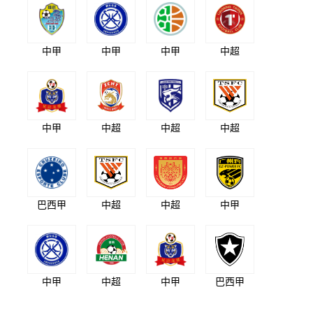
中甲
中甲
中甲
中超
中甲
中超
中超
中超
巴西甲
中超
中超
中甲
中甲
中超
中甲
巴西甲