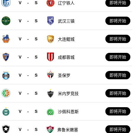
V
-
S
即将开始
辽宁铁人
V
-
S
即将开始
武汉三镇
V
-
S
即将开始
大连鲲城
V
-
S
即将开始
成都蓉城
V
-
S
即将开始
圣保罗
V
-
S
即将开始
米内罗竞技
V
-
S
即将开始
沙佩科恩斯
V
-
S
即将开始
弗鲁米嫩塞