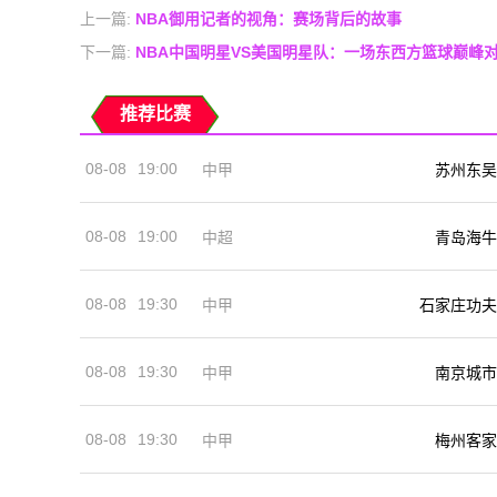
上一篇:
NBA御用记者的视角：赛场背后的故事
下一篇:
NBA中国明星VS美国明星队：一场东西方篮球巅峰
推荐比赛
08-08
19:00
中甲
苏州东吴
08-08
19:00
中超
青岛海牛
08-08
19:30
中甲
石家庄功夫
08-08
19:30
中甲
南京城市
08-08
19:30
中甲
梅州客家