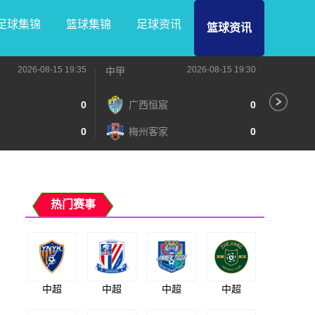
足球集锦
篮球集锦
足球资讯
篮球资讯
2026-08-15 19:35
2026-08-15 19:30
中甲
中甲
0
广西恒宸
0
无
0
梅州客家
0
广
热门赛事
中超
中超
中超
中超