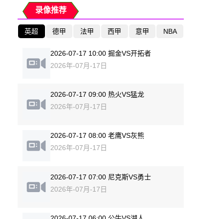
录像推荐
英超
德甲
法甲
西甲
意甲
NBA
2026-07-17 10:00 掘金VS开拓者
2026年-07月-17日
2026-07-17 09:00 热火VS猛龙
2026年-07月-17日
2026-07-17 08:00 老鹰VS灰熊
2026年-07月-17日
2026-07-17 07:00 尼克斯VS勇士
2026年-07月-17日
2026-07-17 06:00 公牛VS湖人