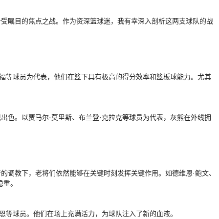
备受瞩目的焦点之战。作为资深篮球迷，我有幸深入剖析这两支球队的战
卡福等球员为代表，他们在篮下具有极高的得分效率和篮板球能力。尤其
出色。以贾马尔·莫里斯、布兰登·克拉克等球员为代表，灰熊在外线拥
的调教下，老将们依然能够在关键时刻发挥关键作用。如德维恩·鲍文、
稳重。
沃恩等球员。他们在场上充满活力，为球队注入了新的血液。