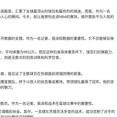
最高殿堂，汇聚了全球最顶尖的球员和最热烈的球迷。而我，作为一名
动人心的瞬间。今天，就让我带你走进NBA的赛场，揭开那些不为人知的
不开数据的支撑。作为一名记者，我深知数据的重要性。它不仅能够反映
06米，平均体重为98公斤。而在这样的身高体重条件下，球员们的弹跳力、
后，则是无数次的刻苦训练和科学饮食。
记者，我见证了无数球员在伤病面前顽强拼搏的故事。
的康复期后，终于以惊人的状态重返赛场，带领球队赢得了冠军。他的坚
动的魅力。
的胜负。作为一名记者，我深知战术在篮球比赛中的重要性。
用可谓精彩纷呈。其中，一支球队凭借灵活多变的战术，成功克制了对手的
慧和对比赛的深刻理解。