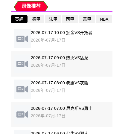
录像推荐
英超
德甲
法甲
西甲
意甲
NBA
2026-07-17 10:00 掘金VS开拓者
2026年-07月-17日
2026-07-17 09:00 热火VS猛龙
2026年-07月-17日
2026-07-17 08:00 老鹰VS灰熊
2026年-07月-17日
2026-07-17 07:00 尼克斯VS勇士
2026年-07月-17日
2026-07-17 06:00 公牛VS湖人