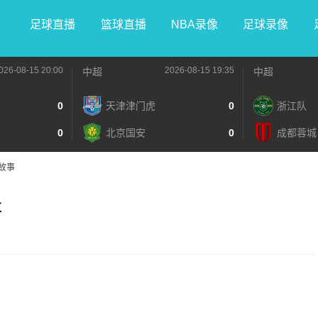
足球直播
篮球直播
NBA录像
足球录像
026-08-15 20:00
2026-08-15 19:35
中超
中超
0
天津津门虎
0
浙江队
0
北京国安
0
成都蓉城
故事
事