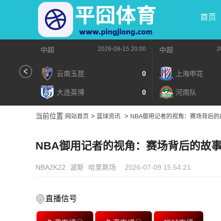
首页
2026-08-15 20:00
2
中超
中超
云南玉昆
0
上海申花
大连英博
0
河南队
当前位置:
>
>
网站首页
篮球资讯
NBA御用记者的视角：赛场背后的
NBA御用记者的视角：赛场背后的故
NBA2K22
波斯
哈里斯场
2026-07-09 15:54:21
直播信号