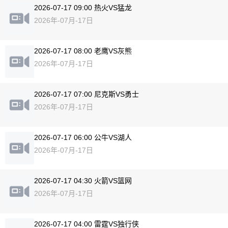
2026-07-17 09:00 热火VS猛龙
2026年-07月-17日
2026-07-17 08:00 老鹰VS灰熊
2026年-07月-17日
2026-07-17 07:00 尼克斯VS勇士
2026年-07月-17日
2026-07-17 06:00 公牛VS湖人
2026年-07月-17日
2026-07-17 04:30 火箭VS篮网
2026年-07月-17日
2026-07-17 04:00 雷霆VS独行侠