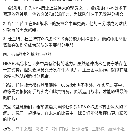
1. 詹姆斯：作为NBA历史上最伟大的球员之一，詹姆斯在6v5战术下
表现依然神勇。他的突破和传球能力，为球队创造了无数得分机会。
2. 库里：库里在6v5战术下的投篮命中率更高，他的三分球成为球队
进攻端的重要武器。
3. 杜兰特：杜兰特在6v5战术下的得分能力同样出色，他的中距离投
篮和突破得分成为球队的重要得分手段。
四、6v5战术的魅力与挑战
NBA 6v5战术在比赛中具有独特的魅力。虽然这种战术在防守端存在
一定劣势，但只要球员充分发挥个人能力，注重团队协作，就能在进
攻端为球队创造得分机会。
当然，任何战术都有其局限性，6v5战术也不例外。在实际比赛中，
教练需要根据对手的实力和比赛情况，灵活运用战术，才能取得最终
的胜利。
亲爱的篮球迷们，希望这篇文章能让你对NBA 6v5战术有更深入的了
解。让我们一起期待，在未来的比赛中，球员们能够发挥出更加精彩
的比赛！
标签
：
乌干女超
签名卡
冷门在线
足球场馆
王鹤棣
赢球小姐