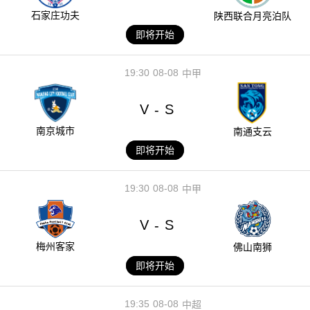
石家庄功夫
陕西联合月亮泊队
即将开始
19:30
08-08
中甲
V
S
-
南京城市
南通支云
即将开始
19:30
08-08
中甲
V
S
-
梅州客家
佛山南狮
即将开始
19:35
08-08
中超