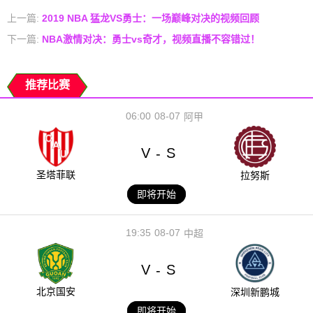
上一篇:
2019 NBA 猛龙VS勇士：一场巅峰对决的视频回顾
下一篇:
NBA激情对决：勇士vs奇才，视频直播不容错过！
推荐比赛
06:00
08-07
阿甲
V
S
-
圣塔菲联
拉努斯
即将开始
19:35
08-07
中超
V
S
-
北京国安
深圳新鹏城
即将开始