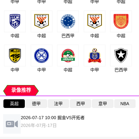
中甲
中甲
中超
中甲
中超
中超
中超
巴西甲
中超
中超
中甲
中甲
中超
中甲
巴西甲
录像推荐
英超
德甲
法甲
西甲
意甲
NBA
2026-07-17 10:00 掘金VS开拓者
2026年-07月-17日