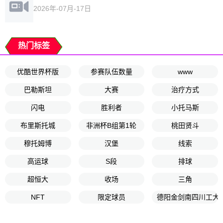
2026年-07月-17日
热门标签
优酷世界杯版
参赛队伍数量
www
巴勒斯坦
大赛
治疗方式
闪电
胜利者
小托马斯
布里斯托城
非洲杯B组第1轮
桃田贤斗
穆托姆博
汉堡
线索
高运球
S段
排球
超恒大
收场
三角
NFT
限定球员
德阳金剑南四川工大