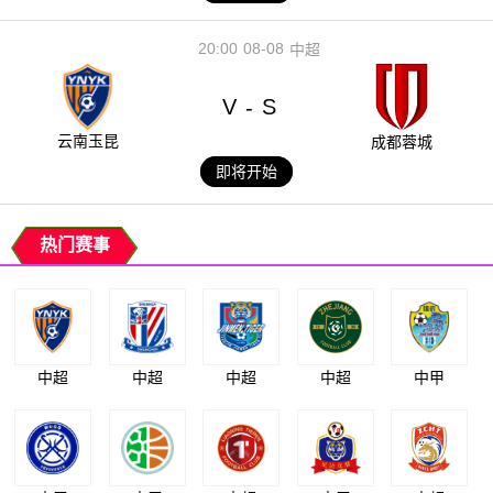
20:00
08-08
中超
V
S
-
云南玉昆
成都蓉城
即将开始
热门赛事
中超
中超
中超
中超
中甲