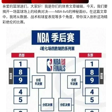
亲爱的篮球迷们，大家好！我是你们的体育文章编辑，今天，我们要
揭开一场篮球场上的经典对决——NBA 6v5的神秘面纱。在这篇文章
中，我将从数据、战术和球星表现等多个角度，带你深入剖析这场精
彩绝伦的比赛。