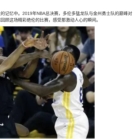
记忆中。2019年NBA总决赛，多伦多猛龙队与金州勇士队的巅峰对
起回顾这场精彩绝伦的比赛，感受那激动人心的瞬间。