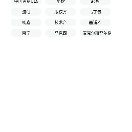
中国男足U15
小伙
彩客
流氓
版权方
马丁包
杨鑫
技术台
塞浦乙
南宁
马克西
麦克尔斯菲尔德