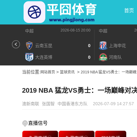
首页
2026-08-15 20:00
2
中超
中超
云南玉昆
0
上海申花
大连英博
0
河南队
当前位置:
>
>
网站首页
篮球资讯
2019 NBA 猛龙VS勇士：一场
2019 NBA 猛龙VS勇士：一场巅峰
澳新南联
张国智
中国香港东方队
2026-07-09 14:27:57
直播信号