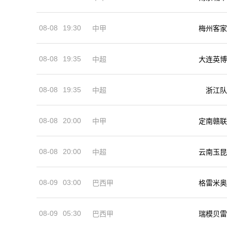
08-08
19:30
中甲
梅州客家
08-08
19:35
中超
大连英博
08-08
19:35
中超
浙江队
08-08
20:00
中甲
定南赣联
08-08
20:00
中超
云南玉昆
08-09
03:00
巴西甲
格雷米奥
08-09
05:30
巴西甲
瑞模贝雷