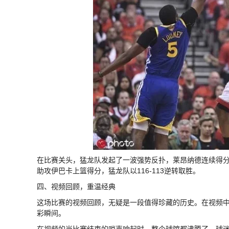
在比赛关头，猛龙队发起了一波强势反扑，莱昂纳德连续得分
助攻伊巴卡上篮得分，猛龙队以116-113逆转取胜。
四、视频回顾，重温经典
这场比赛的视频回顾，无疑是一段值得珍藏的历史。在视频
彩瞬间。
在视频的当比赛结束的哨声响起时，整个球馆都沸腾了。球