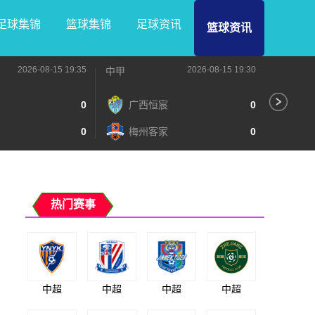
足球集锦
篮球集锦
足球资讯
篮球资讯
2026-08-15 19:35
2026-08-15 19:30
中甲
中甲
0
广西恒宸
0
无
0
梅州客家
0
广
热门赛事
中超
中超
中超
中超