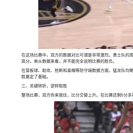
在这场比赛中，双方的数据对比可谓是非常激烈。勇士队的库里
高分。单从数据来看，并不能完全说明比赛的胜负。
在篮板球、助攻、抢断和盖帽等防守端数据方面，猛龙队均
胜奠定了基础。
三、关键转折，逆转取胜
整场比赛，双方你来我往，比分交替上升。在比赛还剩5分多