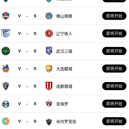
V
-
S
即将开始
佛山南狮
V
-
S
即将开始
辽宁铁人
V
-
S
即将开始
武汉三镇
V
-
S
即将开始
大连鲲城
V
-
S
即将开始
成都蓉城
V
-
S
即将开始
圣保罗
V
-
S
即将开始
米内罗竞技