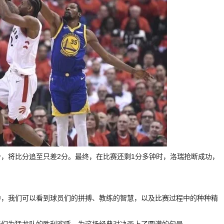
，将比分追至只差2分。最终，在比赛还剩1分多钟时，洛瑞抢断成功，
中，我们可以看到球员们的拼搏、教练的智慧，以及比赛过程中的种种精
迷们为猛龙队的胜利欢呼，为这场经典对决画上了圆满的句号。