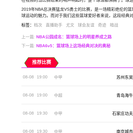
2019年NBA总决赛猛龙VS勇士的比赛，是一场精彩绝伦
球运动的魅力。而对于我们这些篮球爱好者来说，这段经典
标签
：
档次
直播助手
尤文
球会友谊
奇迹
暗战
上一篇:
NBA公园成名：篮球场上的明星养成之路
下一篇:
NBA6v5：篮球场上这场经典对决的奥秘
推荐比赛
08-08
19:00
中甲
苏州东吴
08-08
19:00
中超
青岛海牛
08-08
19:30
中甲
石家庄功夫
08-08
19:30
中甲
南京城市